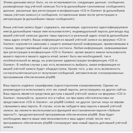
Этими данными могут быть, но не исчерпываются, следующие данные: сообщения,
размещённые под учётной записью Гостя (в дальнейшем «анонимные сообщения»),
данные, указанные при регистрации в конференции «CG in Games» (в дальнейшем
«ваша учётная запись») и сообщения, оставленные вами после регистрации и
авторизации (в дальнейшем «ваши сообщения»).
Ваша учётная запись будет содержать, как минимум, однозначно идентифицируемое
имя (в дальнейшем «ваше имя пользователя»), индивидуальный пароль для входа под
вашей учётной записью (далее «ваш пароль») и реальный адрес email (в дальнейшем
«ваш адрес email»). Ваша информация из вашей учётной записи на форумах «CG in
Games» охраняется законами о защите компьютерной информации, применяемыми в
стране, предоставляющей нам услуги хостинга. Любая информация, запрашиваемая
при регистрации в конференции «CG in Games», кроме вашего имени пользователя,
вашего пароля и вашего адреса email, может быть как необходимой, так и
необязательной ко вводу, на усмотрение администрации конференции «CG in
Games». В любом случае у вас есть возможность выбрать, какая информация из
вашей учётной записи будет общедоступна. Кроме того, у вас есть возможность
согласиться/отказаться от получения сообщений, автоматически сгенерированных
программным обеспечением phpBB.
Ваш пароль надёжно зашифрован (односторонним хэшированием). Однако не
рекомендуется использовать этот же самый пароль, регистрируясь на других сайтах.
Ваш пароль является средством доступа к вашей учётной записи на форумах «CG in
Games», пожалуйста, храните его в тайне, ни при каких обстоятельствах ни
представители «CG in Games», ни phpBB Limited, ни другое третье лицо не вправе
спрашивать ваш пароль. В случае, если вы забудете ваш пароль к вашей учётной
записи, вы сможете воспользоваться функцией восстановления пароля «Забыли
пароль?», предусмотренной программным обеспечением phpBB. Вам будет
необходимо ввести ваше имя пользователя и ваш адрес email, после чего
программное обеспечение phpBB сгенерирует вам новый пароль для вашей учётной
записи.