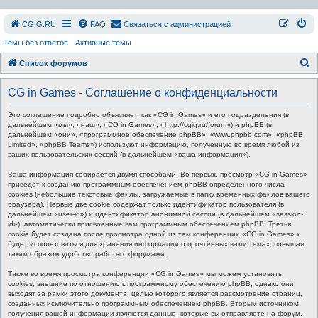
СGIG.RU
FAQ
Связаться с администрацией
Темы без ответов
Активные темы
П
Список форумов
о
CG in Games - Соглашение о конфиденциальности
и
с
Это соглашение подробно объясняет, как «CG in Games» и его подразделения (в
дальнейшем «мы», «наш», «CG in Games», «http://cgig.ru/forum») и phpBB (в
к
дальнейшем «они», «программное обеспечение phpBB», «www.phpbb.com», «phpBB
Limited», «phpBB Teams») используют информацию, полученную во время любой из
ваших пользовательских сессий (в дальнейшем «ваша информация»).
Ваша информация собирается двумя способами. Во-первых, просмотр «CG in Games»
приведёт к созданию программным обеспечением phpBB определённого числа
cookies (небольшие текстовые файлы, загружаемые в папку временных файлов вашего
браузера). Первые две cookie содержат только идентификатор пользователя (в
дальнейшем «user-id») и идентификатор анонимной сессии (в дальнейшем «session-
id»), автоматически присвоенные вам программным обеспечением phpBB. Третья
cookie будет создана после просмотра одной из тем конференции «CG in Games» и
будет использоваться для хранения информации о прочтённых вами темах, повышая
таким образом удобство работы с форумами.
Также во время просмотра конференции «CG in Games» мы можем установить
cookies, внешние по отношению к программному обеспечению phpBB, однако они
выходят за рамки этого документа, целью которого является рассмотрение страниц,
созданных исключительно программным обеспечением phpBB. Вторым источником
получения вашей информации являются данные, которые вы отправляете на форум.