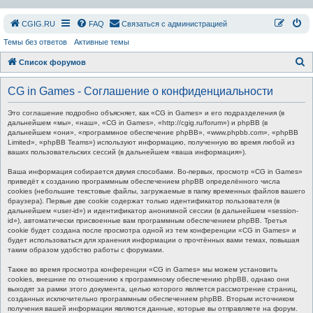
СGIG.RU
FAQ
Связаться с администрацией
Темы без ответов
Активные темы
П
Список форумов
о
CG in Games - Соглашение о конфиденциальности
и
с
Это соглашение подробно объясняет, как «CG in Games» и его подразделения (в
дальнейшем «мы», «наш», «CG in Games», «http://cgig.ru/forum») и phpBB (в
к
дальнейшем «они», «программное обеспечение phpBB», «www.phpbb.com», «phpBB
Limited», «phpBB Teams») используют информацию, полученную во время любой из
ваших пользовательских сессий (в дальнейшем «ваша информация»).
Ваша информация собирается двумя способами. Во-первых, просмотр «CG in Games»
приведёт к созданию программным обеспечением phpBB определённого числа
cookies (небольшие текстовые файлы, загружаемые в папку временных файлов вашего
браузера). Первые две cookie содержат только идентификатор пользователя (в
дальнейшем «user-id») и идентификатор анонимной сессии (в дальнейшем «session-
id»), автоматически присвоенные вам программным обеспечением phpBB. Третья
cookie будет создана после просмотра одной из тем конференции «CG in Games» и
будет использоваться для хранения информации о прочтённых вами темах, повышая
таким образом удобство работы с форумами.
Также во время просмотра конференции «CG in Games» мы можем установить
cookies, внешние по отношению к программному обеспечению phpBB, однако они
выходят за рамки этого документа, целью которого является рассмотрение страниц,
созданных исключительно программным обеспечением phpBB. Вторым источником
получения вашей информации являются данные, которые вы отправляете на форум.