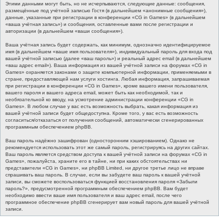
Этими данными могут быть, но не исчерпываются, следующие данные: сообщения,
размещённые под учётной записью Гостя (в дальнейшем «анонимные сообщения»),
данные, указанные при регистрации в конференции «CG in Games» (в дальнейшем
«ваша учётная запись») и сообщения, оставленные вами после регистрации и
авторизации (в дальнейшем «ваши сообщения»).
Ваша учётная запись будет содержать, как минимум, однозначно идентифицируемое
имя (в дальнейшем «ваше имя пользователя»), индивидуальный пароль для входа под
вашей учётной записью (далее «ваш пароль») и реальный адрес email (в дальнейшем
«ваш адрес email»). Ваша информация из вашей учётной записи на форумах «CG in
Games» охраняется законами о защите компьютерной информации, применяемыми в
стране, предоставляющей нам услуги хостинга. Любая информация, запрашиваемая
при регистрации в конференции «CG in Games», кроме вашего имени пользователя,
вашего пароля и вашего адреса email, может быть как необходимой, так и
необязательной ко вводу, на усмотрение администрации конференции «CG in
Games». В любом случае у вас есть возможность выбрать, какая информация из
вашей учётной записи будет общедоступна. Кроме того, у вас есть возможность
согласиться/отказаться от получения сообщений, автоматически сгенерированных
программным обеспечением phpBB.
Ваш пароль надёжно зашифрован (односторонним хэшированием). Однако не
рекомендуется использовать этот же самый пароль, регистрируясь на других сайтах.
Ваш пароль является средством доступа к вашей учётной записи на форумах «CG in
Games», пожалуйста, храните его в тайне, ни при каких обстоятельствах ни
представители «CG in Games», ни phpBB Limited, ни другое третье лицо не вправе
спрашивать ваш пароль. В случае, если вы забудете ваш пароль к вашей учётной
записи, вы сможете воспользоваться функцией восстановления пароля «Забыли
пароль?», предусмотренной программным обеспечением phpBB. Вам будет
необходимо ввести ваше имя пользователя и ваш адрес email, после чего
программное обеспечение phpBB сгенерирует вам новый пароль для вашей учётной
записи.