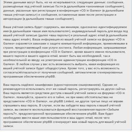
Этими данными могут быть, но не исчерпываются, следующие данные: сообщения,
размещённые под учётной записью Гостя (в дальнейшем «анонимные сообщения»),
данные, указанные при регистрации в конференции «CG in Games» (в дальнейшем
«ваша учётная запись») и сообщения, оставленные вами после регистрации и
авторизации (в дальнейшем «ваши сообщения»).
Ваша учётная запись будет содержать, как минимум, однозначно идентифицируемое
имя (в дальнейшем «ваше имя пользователя»), индивидуальный пароль для входа под
вашей учётной записью (далее «ваш пароль») и реальный адрес email (в дальнейшем
«ваш адрес email»). Ваша информация из вашей учётной записи на форумах «CG in
Games» охраняется законами о защите компьютерной информации, применяемыми в
стране, предоставляющей нам услуги хостинга. Любая информация, запрашиваемая
при регистрации в конференции «CG in Games», кроме вашего имени пользователя,
вашего пароля и вашего адреса email, может быть как необходимой, так и
необязательной ко вводу, на усмотрение администрации конференции «CG in
Games». В любом случае у вас есть возможность выбрать, какая информация из
вашей учётной записи будет общедоступна. Кроме того, у вас есть возможность
согласиться/отказаться от получения сообщений, автоматически сгенерированных
программным обеспечением phpBB.
Ваш пароль надёжно зашифрован (односторонним хэшированием). Однако не
рекомендуется использовать этот же самый пароль, регистрируясь на других сайтах.
Ваш пароль является средством доступа к вашей учётной записи на форумах «CG in
Games», пожалуйста, храните его в тайне, ни при каких обстоятельствах ни
представители «CG in Games», ни phpBB Limited, ни другое третье лицо не вправе
спрашивать ваш пароль. В случае, если вы забудете ваш пароль к вашей учётной
записи, вы сможете воспользоваться функцией восстановления пароля «Забыли
пароль?», предусмотренной программным обеспечением phpBB. Вам будет
необходимо ввести ваше имя пользователя и ваш адрес email, после чего
программное обеспечение phpBB сгенерирует вам новый пароль для вашей учётной
записи.