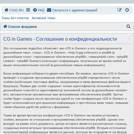
СGIG.RU
FAQ
Связаться с администрацией
Темы без ответов
Активные темы
П
Список форумов
о
CG in Games - Соглашение о конфиденциальности
и
с
Это соглашение подробно объясняет, как «CG in Games» и его подразделения (в
дальнейшем «мы», «наш», «CG in Games», «http://cgig.ru/forum») и phpBB (в
к
дальнейшем «они», «программное обеспечение phpBB», «www.phpbb.com», «phpBB
Limited», «phpBB Teams») используют информацию, полученную во время любой из
ваших пользовательских сессий (в дальнейшем «ваша информация»).
Ваша информация собирается двумя способами. Во-первых, просмотр «CG in Games»
приведёт к созданию программным обеспечением phpBB определённого числа
cookies (небольшие текстовые файлы, загружаемые в папку временных файлов вашего
браузера). Первые две cookie содержат только идентификатор пользователя (в
дальнейшем «user-id») и идентификатор анонимной сессии (в дальнейшем «session-
id»), автоматически присвоенные вам программным обеспечением phpBB. Третья
cookie будет создана после просмотра одной из тем конференции «CG in Games» и
будет использоваться для хранения информации о прочтённых вами темах, повышая
таким образом удобство работы с форумами.
Также во время просмотра конференции «CG in Games» мы можем установить
cookies, внешние по отношению к программному обеспечению phpBB, однако они
выходят за рамки этого документа, целью которого является рассмотрение страниц,
созданных исключительно программным обеспечением phpBB. Вторым источником
получения вашей информации являются данные, которые вы отправляете на форум.