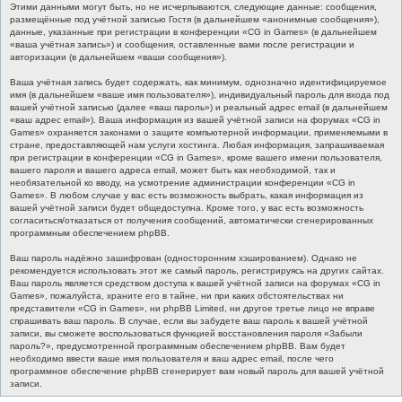
Этими данными могут быть, но не исчерпываются, следующие данные: сообщения,
размещённые под учётной записью Гостя (в дальнейшем «анонимные сообщения»),
данные, указанные при регистрации в конференции «CG in Games» (в дальнейшем
«ваша учётная запись») и сообщения, оставленные вами после регистрации и
авторизации (в дальнейшем «ваши сообщения»).
Ваша учётная запись будет содержать, как минимум, однозначно идентифицируемое
имя (в дальнейшем «ваше имя пользователя»), индивидуальный пароль для входа под
вашей учётной записью (далее «ваш пароль») и реальный адрес email (в дальнейшем
«ваш адрес email»). Ваша информация из вашей учётной записи на форумах «CG in
Games» охраняется законами о защите компьютерной информации, применяемыми в
стране, предоставляющей нам услуги хостинга. Любая информация, запрашиваемая
при регистрации в конференции «CG in Games», кроме вашего имени пользователя,
вашего пароля и вашего адреса email, может быть как необходимой, так и
необязательной ко вводу, на усмотрение администрации конференции «CG in
Games». В любом случае у вас есть возможность выбрать, какая информация из
вашей учётной записи будет общедоступна. Кроме того, у вас есть возможность
согласиться/отказаться от получения сообщений, автоматически сгенерированных
программным обеспечением phpBB.
Ваш пароль надёжно зашифрован (односторонним хэшированием). Однако не
рекомендуется использовать этот же самый пароль, регистрируясь на других сайтах.
Ваш пароль является средством доступа к вашей учётной записи на форумах «CG in
Games», пожалуйста, храните его в тайне, ни при каких обстоятельствах ни
представители «CG in Games», ни phpBB Limited, ни другое третье лицо не вправе
спрашивать ваш пароль. В случае, если вы забудете ваш пароль к вашей учётной
записи, вы сможете воспользоваться функцией восстановления пароля «Забыли
пароль?», предусмотренной программным обеспечением phpBB. Вам будет
необходимо ввести ваше имя пользователя и ваш адрес email, после чего
программное обеспечение phpBB сгенерирует вам новый пароль для вашей учётной
записи.