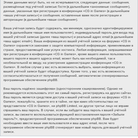
Этими данными могут быть, но не исчерпываются, следующие данные: сообщения,
размещённые под учётной записью Гостя (в дальнейшем «анонимные сообщения»),
данные, указанные при регистрации в конференции «CG in Games» (в дальнейшем
«ваша учётная запись») и сообщения, оставленные вами после регистрации и
авторизации (в дальнейшем «ваши сообщения»).
Ваша учётная запись будет содержать, как минимум, однозначно идентифицируемое
имя (в дальнейшем «ваше имя пользователя»), индивидуальный пароль для входа под
вашей учётной записью (далее «ваш пароль») и реальный адрес email (в дальнейшем
«ваш адрес email»). Ваша информация из вашей учётной записи на форумах «CG in
Games» охраняется законами о защите компьютерной информации, применяемыми в
стране, предоставляющей нам услуги хостинга. Любая информация, запрашиваемая
при регистрации в конференции «CG in Games», кроме вашего имени пользователя,
вашего пароля и вашего адреса email, может быть как необходимой, так и
необязательной ко вводу, на усмотрение администрации конференции «CG in
Games». В любом случае у вас есть возможность выбрать, какая информация из
вашей учётной записи будет общедоступна. Кроме того, у вас есть возможность
согласиться/отказаться от получения сообщений, автоматически сгенерированных
программным обеспечением phpBB.
Ваш пароль надёжно зашифрован (односторонним хэшированием). Однако не
рекомендуется использовать этот же самый пароль, регистрируясь на других сайтах.
Ваш пароль является средством доступа к вашей учётной записи на форумах «CG in
Games», пожалуйста, храните его в тайне, ни при каких обстоятельствах ни
представители «CG in Games», ни phpBB Limited, ни другое третье лицо не вправе
спрашивать ваш пароль. В случае, если вы забудете ваш пароль к вашей учётной
записи, вы сможете воспользоваться функцией восстановления пароля «Забыли
пароль?», предусмотренной программным обеспечением phpBB. Вам будет
необходимо ввести ваше имя пользователя и ваш адрес email, после чего
программное обеспечение phpBB сгенерирует вам новый пароль для вашей учётной
записи.