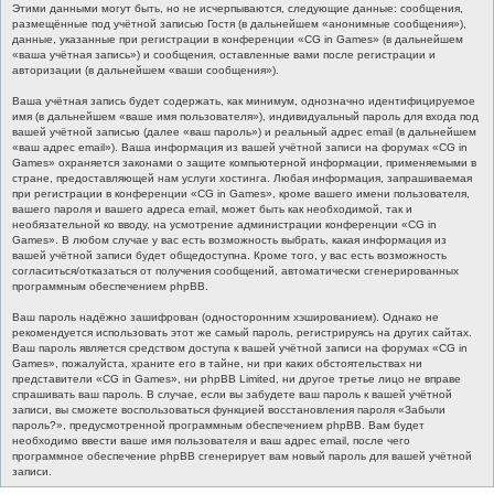
Этими данными могут быть, но не исчерпываются, следующие данные: сообщения,
размещённые под учётной записью Гостя (в дальнейшем «анонимные сообщения»),
данные, указанные при регистрации в конференции «CG in Games» (в дальнейшем
«ваша учётная запись») и сообщения, оставленные вами после регистрации и
авторизации (в дальнейшем «ваши сообщения»).
Ваша учётная запись будет содержать, как минимум, однозначно идентифицируемое
имя (в дальнейшем «ваше имя пользователя»), индивидуальный пароль для входа под
вашей учётной записью (далее «ваш пароль») и реальный адрес email (в дальнейшем
«ваш адрес email»). Ваша информация из вашей учётной записи на форумах «CG in
Games» охраняется законами о защите компьютерной информации, применяемыми в
стране, предоставляющей нам услуги хостинга. Любая информация, запрашиваемая
при регистрации в конференции «CG in Games», кроме вашего имени пользователя,
вашего пароля и вашего адреса email, может быть как необходимой, так и
необязательной ко вводу, на усмотрение администрации конференции «CG in
Games». В любом случае у вас есть возможность выбрать, какая информация из
вашей учётной записи будет общедоступна. Кроме того, у вас есть возможность
согласиться/отказаться от получения сообщений, автоматически сгенерированных
программным обеспечением phpBB.
Ваш пароль надёжно зашифрован (односторонним хэшированием). Однако не
рекомендуется использовать этот же самый пароль, регистрируясь на других сайтах.
Ваш пароль является средством доступа к вашей учётной записи на форумах «CG in
Games», пожалуйста, храните его в тайне, ни при каких обстоятельствах ни
представители «CG in Games», ни phpBB Limited, ни другое третье лицо не вправе
спрашивать ваш пароль. В случае, если вы забудете ваш пароль к вашей учётной
записи, вы сможете воспользоваться функцией восстановления пароля «Забыли
пароль?», предусмотренной программным обеспечением phpBB. Вам будет
необходимо ввести ваше имя пользователя и ваш адрес email, после чего
программное обеспечение phpBB сгенерирует вам новый пароль для вашей учётной
записи.