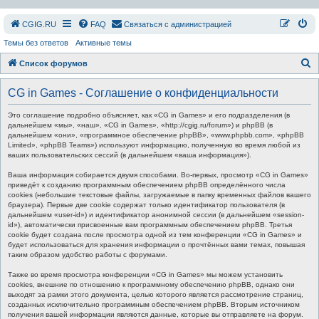
СGIG.RU
FAQ
Связаться с администрацией
Темы без ответов
Активные темы
П
Список форумов
о
CG in Games - Соглашение о конфиденциальности
и
с
Это соглашение подробно объясняет, как «CG in Games» и его подразделения (в
дальнейшем «мы», «наш», «CG in Games», «http://cgig.ru/forum») и phpBB (в
к
дальнейшем «они», «программное обеспечение phpBB», «www.phpbb.com», «phpBB
Limited», «phpBB Teams») используют информацию, полученную во время любой из
ваших пользовательских сессий (в дальнейшем «ваша информация»).
Ваша информация собирается двумя способами. Во-первых, просмотр «CG in Games»
приведёт к созданию программным обеспечением phpBB определённого числа
cookies (небольшие текстовые файлы, загружаемые в папку временных файлов вашего
браузера). Первые две cookie содержат только идентификатор пользователя (в
дальнейшем «user-id») и идентификатор анонимной сессии (в дальнейшем «session-
id»), автоматически присвоенные вам программным обеспечением phpBB. Третья
cookie будет создана после просмотра одной из тем конференции «CG in Games» и
будет использоваться для хранения информации о прочтённых вами темах, повышая
таким образом удобство работы с форумами.
Также во время просмотра конференции «CG in Games» мы можем установить
cookies, внешние по отношению к программному обеспечению phpBB, однако они
выходят за рамки этого документа, целью которого является рассмотрение страниц,
созданных исключительно программным обеспечением phpBB. Вторым источником
получения вашей информации являются данные, которые вы отправляете на форум.