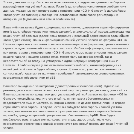
Этими данными могут быть, но не исчерпываются, следующие данные: сообщения,
размещённые под учётной записью Гостя (в дальнейшем «анонимные сообщения»),
данные, указанные при регистрации в конференции «CG in Games» (в дальнейшем
«ваша учётная запись») и сообщения, оставленные вами после регистрации и
авторизации (в дальнейшем «ваши сообщения»).
Ваша учётная запись будет содержать, как минимум, однозначно идентифицируемое
имя (в дальнейшем «ваше имя пользователя»), индивидуальный пароль для входа под
вашей учётной записью (далее «ваш пароль») и реальный адрес email (в дальнейшем
«ваш адрес email»). Ваша информация из вашей учётной записи на форумах «CG in
Games» охраняется законами о защите компьютерной информации, применяемыми в
стране, предоставляющей нам услуги хостинга. Любая информация, запрашиваемая
при регистрации в конференции «CG in Games», кроме вашего имени пользователя,
вашего пароля и вашего адреса email, может быть как необходимой, так и
необязательной ко вводу, на усмотрение администрации конференции «CG in
Games». В любом случае у вас есть возможность выбрать, какая информация из
вашей учётной записи будет общедоступна. Кроме того, у вас есть возможность
согласиться/отказаться от получения сообщений, автоматически сгенерированных
программным обеспечением phpBB.
Ваш пароль надёжно зашифрован (односторонним хэшированием). Однако не
рекомендуется использовать этот же самый пароль, регистрируясь на других сайтах.
Ваш пароль является средством доступа к вашей учётной записи на форумах «CG in
Games», пожалуйста, храните его в тайне, ни при каких обстоятельствах ни
представители «CG in Games», ни phpBB Limited, ни другое третье лицо не вправе
спрашивать ваш пароль. В случае, если вы забудете ваш пароль к вашей учётной
записи, вы сможете воспользоваться функцией восстановления пароля «Забыли
пароль?», предусмотренной программным обеспечением phpBB. Вам будет
необходимо ввести ваше имя пользователя и ваш адрес email, после чего
программное обеспечение phpBB сгенерирует вам новый пароль для вашей учётной
записи.