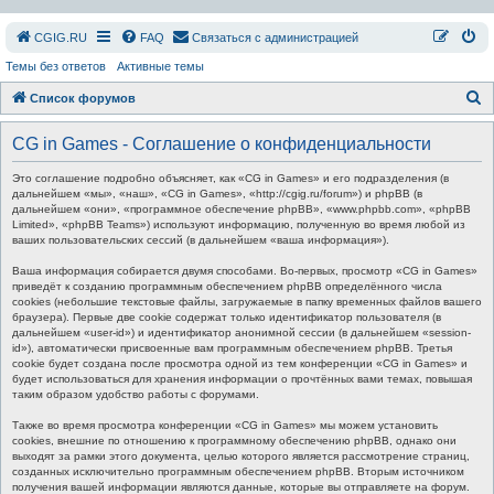
СGIG.RU
FAQ
Связаться с администрацией
Темы без ответов
Активные темы
П
Список форумов
о
CG in Games - Соглашение о конфиденциальности
и
с
Это соглашение подробно объясняет, как «CG in Games» и его подразделения (в
дальнейшем «мы», «наш», «CG in Games», «http://cgig.ru/forum») и phpBB (в
к
дальнейшем «они», «программное обеспечение phpBB», «www.phpbb.com», «phpBB
Limited», «phpBB Teams») используют информацию, полученную во время любой из
ваших пользовательских сессий (в дальнейшем «ваша информация»).
Ваша информация собирается двумя способами. Во-первых, просмотр «CG in Games»
приведёт к созданию программным обеспечением phpBB определённого числа
cookies (небольшие текстовые файлы, загружаемые в папку временных файлов вашего
браузера). Первые две cookie содержат только идентификатор пользователя (в
дальнейшем «user-id») и идентификатор анонимной сессии (в дальнейшем «session-
id»), автоматически присвоенные вам программным обеспечением phpBB. Третья
cookie будет создана после просмотра одной из тем конференции «CG in Games» и
будет использоваться для хранения информации о прочтённых вами темах, повышая
таким образом удобство работы с форумами.
Также во время просмотра конференции «CG in Games» мы можем установить
cookies, внешние по отношению к программному обеспечению phpBB, однако они
выходят за рамки этого документа, целью которого является рассмотрение страниц,
созданных исключительно программным обеспечением phpBB. Вторым источником
получения вашей информации являются данные, которые вы отправляете на форум.