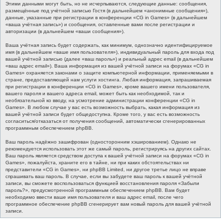
Этими данными могут быть, но не исчерпываются, следующие данные: сообщения,
размещённые под учётной записью Гостя (в дальнейшем «анонимные сообщения»),
данные, указанные при регистрации в конференции «CG in Games» (в дальнейшем
«ваша учётная запись») и сообщения, оставленные вами после регистрации и
авторизации (в дальнейшем «ваши сообщения»).
Ваша учётная запись будет содержать, как минимум, однозначно идентифицируемое
имя (в дальнейшем «ваше имя пользователя»), индивидуальный пароль для входа под
вашей учётной записью (далее «ваш пароль») и реальный адрес email (в дальнейшем
«ваш адрес email»). Ваша информация из вашей учётной записи на форумах «CG in
Games» охраняется законами о защите компьютерной информации, применяемыми в
стране, предоставляющей нам услуги хостинга. Любая информация, запрашиваемая
при регистрации в конференции «CG in Games», кроме вашего имени пользователя,
вашего пароля и вашего адреса email, может быть как необходимой, так и
необязательной ко вводу, на усмотрение администрации конференции «CG in
Games». В любом случае у вас есть возможность выбрать, какая информация из
вашей учётной записи будет общедоступна. Кроме того, у вас есть возможность
согласиться/отказаться от получения сообщений, автоматически сгенерированных
программным обеспечением phpBB.
Ваш пароль надёжно зашифрован (односторонним хэшированием). Однако не
рекомендуется использовать этот же самый пароль, регистрируясь на других сайтах.
Ваш пароль является средством доступа к вашей учётной записи на форумах «CG in
Games», пожалуйста, храните его в тайне, ни при каких обстоятельствах ни
представители «CG in Games», ни phpBB Limited, ни другое третье лицо не вправе
спрашивать ваш пароль. В случае, если вы забудете ваш пароль к вашей учётной
записи, вы сможете воспользоваться функцией восстановления пароля «Забыли
пароль?», предусмотренной программным обеспечением phpBB. Вам будет
необходимо ввести ваше имя пользователя и ваш адрес email, после чего
программное обеспечение phpBB сгенерирует вам новый пароль для вашей учётной
записи.