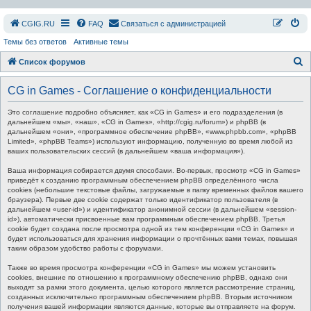
СGIG.RU
FAQ
Связаться с администрацией
Темы без ответов
Активные темы
П
Список форумов
о
CG in Games - Соглашение о конфиденциальности
и
с
Это соглашение подробно объясняет, как «CG in Games» и его подразделения (в
дальнейшем «мы», «наш», «CG in Games», «http://cgig.ru/forum») и phpBB (в
к
дальнейшем «они», «программное обеспечение phpBB», «www.phpbb.com», «phpBB
Limited», «phpBB Teams») используют информацию, полученную во время любой из
ваших пользовательских сессий (в дальнейшем «ваша информация»).
Ваша информация собирается двумя способами. Во-первых, просмотр «CG in Games»
приведёт к созданию программным обеспечением phpBB определённого числа
cookies (небольшие текстовые файлы, загружаемые в папку временных файлов вашего
браузера). Первые две cookie содержат только идентификатор пользователя (в
дальнейшем «user-id») и идентификатор анонимной сессии (в дальнейшем «session-
id»), автоматически присвоенные вам программным обеспечением phpBB. Третья
cookie будет создана после просмотра одной из тем конференции «CG in Games» и
будет использоваться для хранения информации о прочтённых вами темах, повышая
таким образом удобство работы с форумами.
Также во время просмотра конференции «CG in Games» мы можем установить
cookies, внешние по отношению к программному обеспечению phpBB, однако они
выходят за рамки этого документа, целью которого является рассмотрение страниц,
созданных исключительно программным обеспечением phpBB. Вторым источником
получения вашей информации являются данные, которые вы отправляете на форум.