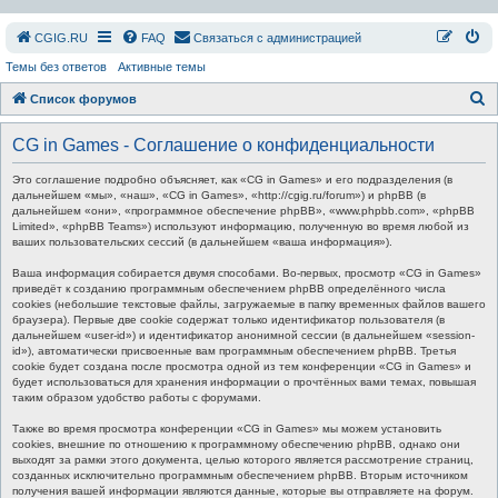
СGIG.RU
FAQ
Связаться с администрацией
Темы без ответов
Активные темы
П
Список форумов
о
CG in Games - Соглашение о конфиденциальности
и
с
Это соглашение подробно объясняет, как «CG in Games» и его подразделения (в
дальнейшем «мы», «наш», «CG in Games», «http://cgig.ru/forum») и phpBB (в
к
дальнейшем «они», «программное обеспечение phpBB», «www.phpbb.com», «phpBB
Limited», «phpBB Teams») используют информацию, полученную во время любой из
ваших пользовательских сессий (в дальнейшем «ваша информация»).
Ваша информация собирается двумя способами. Во-первых, просмотр «CG in Games»
приведёт к созданию программным обеспечением phpBB определённого числа
cookies (небольшие текстовые файлы, загружаемые в папку временных файлов вашего
браузера). Первые две cookie содержат только идентификатор пользователя (в
дальнейшем «user-id») и идентификатор анонимной сессии (в дальнейшем «session-
id»), автоматически присвоенные вам программным обеспечением phpBB. Третья
cookie будет создана после просмотра одной из тем конференции «CG in Games» и
будет использоваться для хранения информации о прочтённых вами темах, повышая
таким образом удобство работы с форумами.
Также во время просмотра конференции «CG in Games» мы можем установить
cookies, внешние по отношению к программному обеспечению phpBB, однако они
выходят за рамки этого документа, целью которого является рассмотрение страниц,
созданных исключительно программным обеспечением phpBB. Вторым источником
получения вашей информации являются данные, которые вы отправляете на форум.