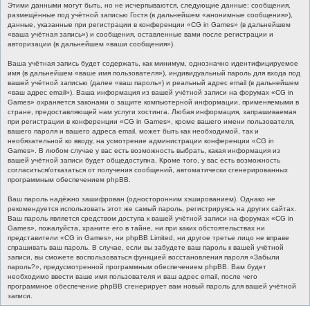
Этими данными могут быть, но не исчерпываются, следующие данные: сообщения,
размещённые под учётной записью Гостя (в дальнейшем «анонимные сообщения»),
данные, указанные при регистрации в конференции «CG in Games» (в дальнейшем
«ваша учётная запись») и сообщения, оставленные вами после регистрации и
авторизации (в дальнейшем «ваши сообщения»).
Ваша учётная запись будет содержать, как минимум, однозначно идентифицируемое
имя (в дальнейшем «ваше имя пользователя»), индивидуальный пароль для входа под
вашей учётной записью (далее «ваш пароль») и реальный адрес email (в дальнейшем
«ваш адрес email»). Ваша информация из вашей учётной записи на форумах «CG in
Games» охраняется законами о защите компьютерной информации, применяемыми в
стране, предоставляющей нам услуги хостинга. Любая информация, запрашиваемая
при регистрации в конференции «CG in Games», кроме вашего имени пользователя,
вашего пароля и вашего адреса email, может быть как необходимой, так и
необязательной ко вводу, на усмотрение администрации конференции «CG in
Games». В любом случае у вас есть возможность выбрать, какая информация из
вашей учётной записи будет общедоступна. Кроме того, у вас есть возможность
согласиться/отказаться от получения сообщений, автоматически сгенерированных
программным обеспечением phpBB.
Ваш пароль надёжно зашифрован (односторонним хэшированием). Однако не
рекомендуется использовать этот же самый пароль, регистрируясь на других сайтах.
Ваш пароль является средством доступа к вашей учётной записи на форумах «CG in
Games», пожалуйста, храните его в тайне, ни при каких обстоятельствах ни
представители «CG in Games», ни phpBB Limited, ни другое третье лицо не вправе
спрашивать ваш пароль. В случае, если вы забудете ваш пароль к вашей учётной
записи, вы сможете воспользоваться функцией восстановления пароля «Забыли
пароль?», предусмотренной программным обеспечением phpBB. Вам будет
необходимо ввести ваше имя пользователя и ваш адрес email, после чего
программное обеспечение phpBB сгенерирует вам новый пароль для вашей учётной
записи.