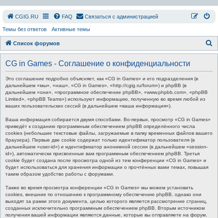
СGIG.RU
FAQ
Связаться с администрацией
Темы без ответов
Активные темы
П
Список форумов
о
CG in Games - Соглашение о конфиденциальности
и
с
Это соглашение подробно объясняет, как «CG in Games» и его подразделения (в
дальнейшем «мы», «наш», «CG in Games», «http://cgig.ru/forum») и phpBB (в
к
дальнейшем «они», «программное обеспечение phpBB», «www.phpbb.com», «phpBB
Limited», «phpBB Teams») используют информацию, полученную во время любой из
ваших пользовательских сессий (в дальнейшем «ваша информация»).
Ваша информация собирается двумя способами. Во-первых, просмотр «CG in Games»
приведёт к созданию программным обеспечением phpBB определённого числа
cookies (небольшие текстовые файлы, загружаемые в папку временных файлов вашего
браузера). Первые две cookie содержат только идентификатор пользователя (в
дальнейшем «user-id») и идентификатор анонимной сессии (в дальнейшем «session-
id»), автоматически присвоенные вам программным обеспечением phpBB. Третья
cookie будет создана после просмотра одной из тем конференции «CG in Games» и
будет использоваться для хранения информации о прочтённых вами темах, повышая
таким образом удобство работы с форумами.
Также во время просмотра конференции «CG in Games» мы можем установить
cookies, внешние по отношению к программному обеспечению phpBB, однако они
выходят за рамки этого документа, целью которого является рассмотрение страниц,
созданных исключительно программным обеспечением phpBB. Вторым источником
получения вашей информации являются данные, которые вы отправляете на форум.