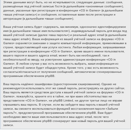
Этими данными могут быть, но не исчерпываются, следующие данные: сообщения,
размещённые под учётной записью Гостя (в дальнейшем «анонимные сообщения»),
данные, указанные при регистрации в конференции «CG in Games» (в дальнейшем
«ваша учётная запись») и сообщения, оставленные вами после регистрации и
авторизации (в дальнейшем «ваши сообщения»).
Ваша учётная запись будет содержать, как минимум, однозначно идентифицируемое
имя (в дальнейшем «ваше имя пользователя»), индивидуальный пароль для входа под
вашей учётной записью (далее «ваш пароль») и реальный адрес email (в дальнейшем
«ваш адрес email»). Ваша информация из вашей учётной записи на форумах «CG in
Games» охраняется законами о защите компьютерной информации, применяемыми в
стране, предоставляющей нам услуги хостинга. Любая информация, запрашиваемая
при регистрации в конференции «CG in Games», кроме вашего имени пользователя,
вашего пароля и вашего адреса email, может быть как необходимой, так и
необязательной ко вводу, на усмотрение администрации конференции «CG in
Games». В любом случае у вас есть возможность выбрать, какая информация из
вашей учётной записи будет общедоступна. Кроме того, у вас есть возможность
согласиться/отказаться от получения сообщений, автоматически сгенерированных
программным обеспечением phpBB.
Ваш пароль надёжно зашифрован (односторонним хэшированием). Однако не
рекомендуется использовать этот же самый пароль, регистрируясь на других сайтах.
Ваш пароль является средством доступа к вашей учётной записи на форумах «CG in
Games», пожалуйста, храните его в тайне, ни при каких обстоятельствах ни
представители «CG in Games», ни phpBB Limited, ни другое третье лицо не вправе
спрашивать ваш пароль. В случае, если вы забудете ваш пароль к вашей учётной
записи, вы сможете воспользоваться функцией восстановления пароля «Забыли
пароль?», предусмотренной программным обеспечением phpBB. Вам будет
необходимо ввести ваше имя пользователя и ваш адрес email, после чего
программное обеспечение phpBB сгенерирует вам новый пароль для вашей учётной
записи.