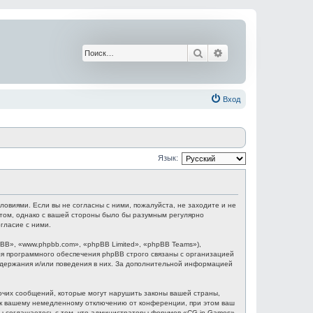
Поиск
Расширенный поис
Вход
Язык:
ловиями. Если вы не согласны с ними, пожалуйста, не заходите и не
этом, однако с вашей стороны было бы разумным регулярно
гласие с ними.
B», «www.phpbb.com», «phpBB Limited», «phpBB Teams»),
я программного обеспечения phpBB строго связаны с организацией
содержания и/или поведения в них. За дополнительной информацией
очих сообщений, которые могут нарушить законы вашей страны,
и к вашему немедленному отключению от конференции, при этом ваш
 Вы соглашаетесь с тем, что администраторы форумов «CG in Games»