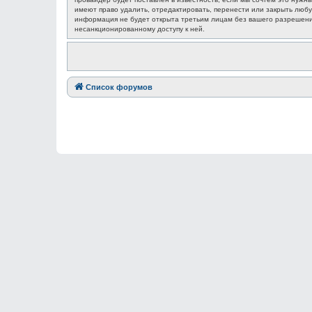
имеют право удалить, отредактировать, перенести или закрыть любу
информация не будет открыта третьим лицам без вашего разрешения
несанкционированному доступу к ней.
Список форумов