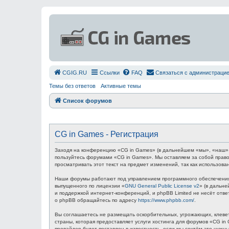
СGIG.RU
Ссылки
FAQ
Связаться с администраци
Темы без ответов
Активные темы
Список форумов
CG in Games - Регистрация
Заходя на конференцию «CG in Games» (в дальнейшем «мы», «наш», «C
пользуйтесь форумами «CG in Games». Мы оставляем за собой право
просматривать этот текст на предмет изменений, так как использов
Наши форумы работают под управлением программного обеспечения 
выпущенного по лицензии «
GNU General Public License v2
» (в дальн
и поддержкой интернет-конференций, и phpBB Limited не несёт отв
о phpBB обращайтесь по адресу
https://www.phpbb.com/
.
Вы соглашаетесь не размещать оскорбительных, угрожающих, клевет
страны, которая предоставляет услуги хостинга для форумов «CG i
провайдер будет поставлен в известность, если мы сочтём это нуж