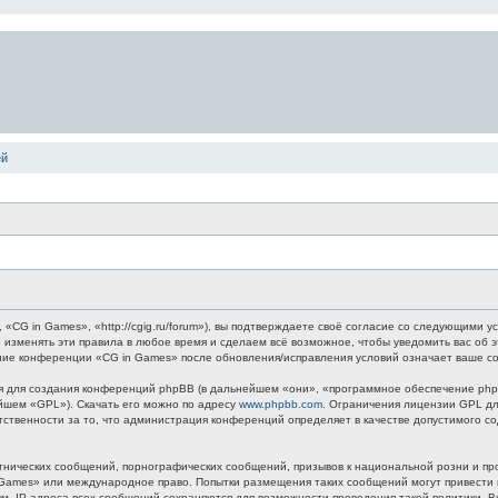
ей
G in Games», «http://cgig.ru/forum»), вы подтверждаете своё согласие со следующими ус
 изменять эти правила в любое время и сделаем всё возможное, чтобы уведомить вас об 
ание конференции «CG in Games» после обновления/исправления условий означает ваше со
для создания конференций phpBB (в дальнейшем «они», «программное обеспечение phpB
ейшем «GPL»). Скачать его можно по адресу
www.phpbb.com
. Ограничения лицензии GPL дл
етственности за то, что администрация конференций определяет в качестве допустимого 
нических сообщений, порнографических сообщений, призывов к национальной розни и пр
n Games» или международное право. Попытки размещения таких сообщений могут привест
ным. IP-адреса всех сообщений сохраняются для возможности проведения такой политики.