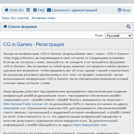
СGIG.RU
FAQ
Связаться с администрацией
Вход
Темы без ответов
Активные темы
П
Список форумов
о
Язык:
и
CG in Games - Регистрация
с
Заходя на конференцию «CG in Games» (в дальнейшем «мы», «наш», «CG in Games»,
к
«http://cgig.ru/forum»), вы подтверждаете своё согласие со следующими условиями.
Если вы не согласны с ними, пожалуйста, не заходите и не пользуйтесь форумами
«CG in Games». Мы оставляем за собой право изменять эти правила в любое время и
сделаем всё возможное, чтобы уведомить вас об этом, однако с вашей стороны было
бы разумным регулярно просматривать этот текст на предмет изменений, так как
использование конференции «CG in Games» после обновления/исправления условий
означает ваше согласие с ними.
Наши форумы работают под управлением программного обеспечения для создания
конференций phpBB (в дальнейшем «они», «программное обеспечение phpBB»,
«www.phpbb.com», «phpBB Limited», «phpBB Teams»), выпущенного по лицензии «
GNU General Public License v2
» (в дальнейшем «GPL»). Скачать его можно по адресу
www.phpbb.com
. Ограничения лицензии GPL для программного обеспечения phpBB
строго связаны с организацией и поддержкой интернет-конференций, и phpBB Limited
не несёт ответственности за то, что администрация конференций определяет в
качестве допустимого содержания и/или поведения в них. За дополнительной
информацией о phpBB обращайтесь по адресу
https://www.phpbb.com/
.
Вы соглашаетесь не размещать оскорбительных, угрожающих, клеветнических