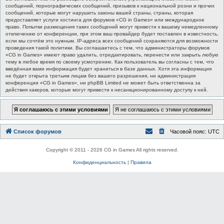
сообщений, порнографических сообщений, призывов к национальной розни и прочих
сообщений, которые могут нарушить законы вашей страны, страны, которая
предоставляет услуги хостинга для форумов «CG in Games» или международное
право. Попытки размещения таких сообщений могут привести к вашему немедленному
отключению от конференции, при этом ваш провайдер будет поставлен в известность,
если мы сочтём это нужным. IP-адреса всех сообщений сохраняются для возможности
проведения такой политики. Вы соглашаетесь с тем, что администраторы форумов
«CG in Games» имеют право удалить, отредактировать, перенести или закрыть любую
тему в любое время по своему усмотрению. Как пользователь вы согласны с тем, что
введённая вами информация будет храниться в базе данных. Хотя эта информация
не будет открыта третьим лицам без вашего разрешения, ни администрация
конференции «CG in Games», ни phpBB Limited не может быть ответственна за
действия хакеров, которые могут привести к несанкционированному доступу к ней.
Список форумов
Часовой пояс:
UTC
Copyright © 2011 - 2026 CG in Games All rights reserved.
Конфиденциальность
|
Правила