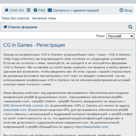
СGIG.RU
FAQ
Связаться с администрацией
Вход
Темы без ответов
Активные темы
П
Список форумов
о
Язык:
и
CG in Games - Регистрация
с
Заходя на конференцию «CG in Games» (в дальнейшем «мы», «наш», «CG in Games»,
к
«http://cgig.ru/forum»), вы подтверждаете своё согласие со следующими условиями.
Если вы не согласны с ними, пожалуйста, не заходите и не пользуйтесь форумами
«CG in Games». Мы оставляем за собой право изменять эти правила в любое время и
сделаем всё возможное, чтобы уведомить вас об этом, однако с вашей стороны было
бы разумным регулярно просматривать этот текст на предмет изменений, так как
использование конференции «CG in Games» после обновления/исправления условий
означает ваше согласие с ними.
Наши форумы работают под управлением программного обеспечения для создания
конференций phpBB (в дальнейшем «они», «программное обеспечение phpBB»,
«www.phpbb.com», «phpBB Limited», «phpBB Teams»), выпущенного по лицензии «
GNU General Public License v2
» (в дальнейшем «GPL»). Скачать его можно по адресу
www.phpbb.com
. Ограничения лицензии GPL для программного обеспечения phpBB
строго связаны с организацией и поддержкой интернет-конференций, и phpBB Limited
не несёт ответственности за то, что администрация конференций определяет в
качестве допустимого содержания и/или поведения в них. За дополнительной
информацией о phpBB обращайтесь по адресу
https://www.phpbb.com/
.
Вы соглашаетесь не размещать оскорбительных, угрожающих, клеветнических