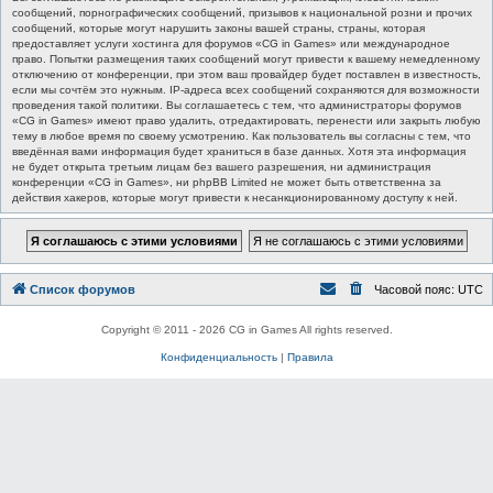
сообщений, порнографических сообщений, призывов к национальной розни и прочих
сообщений, которые могут нарушить законы вашей страны, страны, которая
предоставляет услуги хостинга для форумов «CG in Games» или международное
право. Попытки размещения таких сообщений могут привести к вашему немедленному
отключению от конференции, при этом ваш провайдер будет поставлен в известность,
если мы сочтём это нужным. IP-адреса всех сообщений сохраняются для возможности
проведения такой политики. Вы соглашаетесь с тем, что администраторы форумов
«CG in Games» имеют право удалить, отредактировать, перенести или закрыть любую
тему в любое время по своему усмотрению. Как пользователь вы согласны с тем, что
введённая вами информация будет храниться в базе данных. Хотя эта информация
не будет открыта третьим лицам без вашего разрешения, ни администрация
конференции «CG in Games», ни phpBB Limited не может быть ответственна за
действия хакеров, которые могут привести к несанкционированному доступу к ней.
Список форумов
Часовой пояс:
UTC
Copyright © 2011 - 2026 CG in Games All rights reserved.
Конфиденциальность
|
Правила