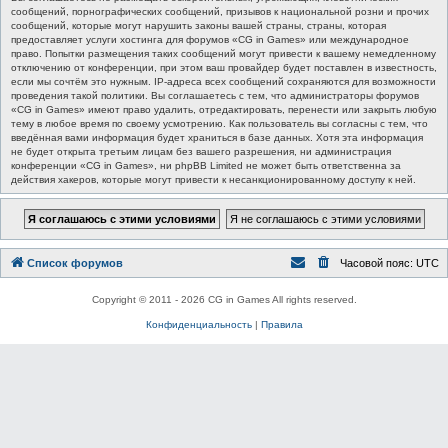
сообщений, порнографических сообщений, призывов к национальной розни и прочих
сообщений, которые могут нарушить законы вашей страны, страны, которая
предоставляет услуги хостинга для форумов «CG in Games» или международное
право. Попытки размещения таких сообщений могут привести к вашему немедленному
отключению от конференции, при этом ваш провайдер будет поставлен в известность,
если мы сочтём это нужным. IP-адреса всех сообщений сохраняются для возможности
проведения такой политики. Вы соглашаетесь с тем, что администраторы форумов
«CG in Games» имеют право удалить, отредактировать, перенести или закрыть любую
тему в любое время по своему усмотрению. Как пользователь вы согласны с тем, что
введённая вами информация будет храниться в базе данных. Хотя эта информация
не будет открыта третьим лицам без вашего разрешения, ни администрация
конференции «CG in Games», ни phpBB Limited не может быть ответственна за
действия хакеров, которые могут привести к несанкционированному доступу к ней.
Список форумов
Часовой пояс:
UTC
Copyright © 2011 - 2026 CG in Games All rights reserved.
Конфиденциальность
|
Правила