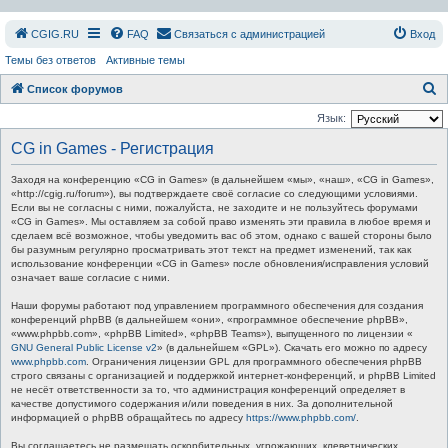
СGIG.RU
FAQ
Связаться с администрацией
Вход
Темы без ответов
Активные темы
П
Список форумов
о
Язык:
и
CG in Games - Регистрация
с
Заходя на конференцию «CG in Games» (в дальнейшем «мы», «наш», «CG in Games»,
к
«http://cgig.ru/forum»), вы подтверждаете своё согласие со следующими условиями.
Если вы не согласны с ними, пожалуйста, не заходите и не пользуйтесь форумами
«CG in Games». Мы оставляем за собой право изменять эти правила в любое время и
сделаем всё возможное, чтобы уведомить вас об этом, однако с вашей стороны было
бы разумным регулярно просматривать этот текст на предмет изменений, так как
использование конференции «CG in Games» после обновления/исправления условий
означает ваше согласие с ними.
Наши форумы работают под управлением программного обеспечения для создания
конференций phpBB (в дальнейшем «они», «программное обеспечение phpBB»,
«www.phpbb.com», «phpBB Limited», «phpBB Teams»), выпущенного по лицензии «
GNU General Public License v2
» (в дальнейшем «GPL»). Скачать его можно по адресу
www.phpbb.com
. Ограничения лицензии GPL для программного обеспечения phpBB
строго связаны с организацией и поддержкой интернет-конференций, и phpBB Limited
не несёт ответственности за то, что администрация конференций определяет в
качестве допустимого содержания и/или поведения в них. За дополнительной
информацией о phpBB обращайтесь по адресу
https://www.phpbb.com/
.
Вы соглашаетесь не размещать оскорбительных, угрожающих, клеветнических