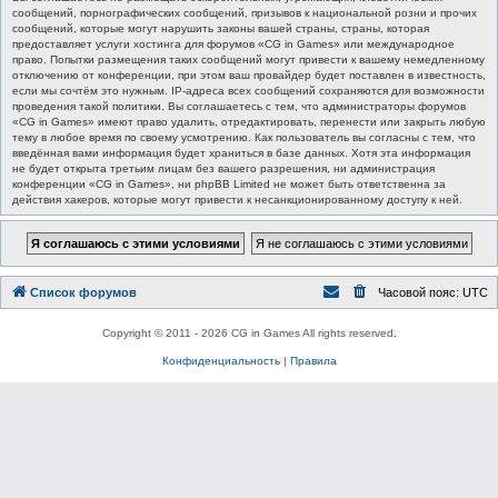
сообщений, порнографических сообщений, призывов к национальной розни и прочих
сообщений, которые могут нарушить законы вашей страны, страны, которая
предоставляет услуги хостинга для форумов «CG in Games» или международное
право. Попытки размещения таких сообщений могут привести к вашему немедленному
отключению от конференции, при этом ваш провайдер будет поставлен в известность,
если мы сочтём это нужным. IP-адреса всех сообщений сохраняются для возможности
проведения такой политики. Вы соглашаетесь с тем, что администраторы форумов
«CG in Games» имеют право удалить, отредактировать, перенести или закрыть любую
тему в любое время по своему усмотрению. Как пользователь вы согласны с тем, что
введённая вами информация будет храниться в базе данных. Хотя эта информация
не будет открыта третьим лицам без вашего разрешения, ни администрация
конференции «CG in Games», ни phpBB Limited не может быть ответственна за
действия хакеров, которые могут привести к несанкционированному доступу к ней.
Список форумов
Часовой пояс:
UTC
Copyright © 2011 - 2026 CG in Games All rights reserved.
Конфиденциальность
|
Правила