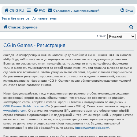
СGIG.RU
FAQ
Связаться с администрацией
Вход
Темы без ответов
Активные темы
П
Список форумов
о
Язык:
и
CG in Games - Регистрация
с
Заходя на конференцию «CG in Games» (в дальнейшем «мы», «наш», «CG in Games»,
к
«http://cgig.ru/forum»), вы подтверждаете своё согласие со следующими условиями.
Если вы не согласны с ними, пожалуйста, не заходите и не пользуйтесь форумами
«CG in Games». Мы оставляем за собой право изменять эти правила в любое время и
сделаем всё возможное, чтобы уведомить вас об этом, однако с вашей стороны было
бы разумным регулярно просматривать этот текст на предмет изменений, так как
использование конференции «CG in Games» после обновления/исправления условий
означает ваше согласие с ними.
Наши форумы работают под управлением программного обеспечения для создания
конференций phpBB (в дальнейшем «они», «программное обеспечение phpBB»,
«www.phpbb.com», «phpBB Limited», «phpBB Teams»), выпущенного по лицензии «
GNU General Public License v2
» (в дальнейшем «GPL»). Скачать его можно по адресу
www.phpbb.com
. Ограничения лицензии GPL для программного обеспечения phpBB
строго связаны с организацией и поддержкой интернет-конференций, и phpBB Limited
не несёт ответственности за то, что администрация конференций определяет в
качестве допустимого содержания и/или поведения в них. За дополнительной
информацией о phpBB обращайтесь по адресу
https://www.phpbb.com/
.
Вы соглашаетесь не размещать оскорбительных, угрожающих, клеветнических