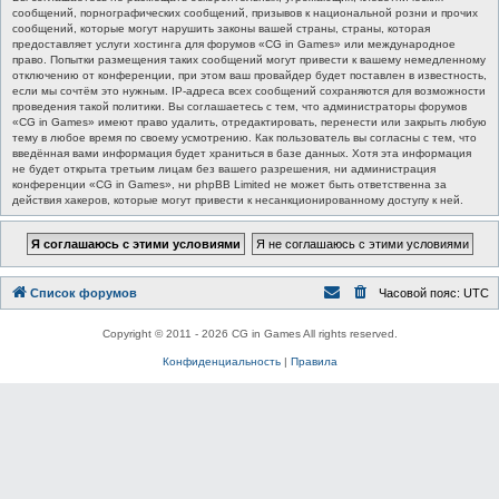
сообщений, порнографических сообщений, призывов к национальной розни и прочих
сообщений, которые могут нарушить законы вашей страны, страны, которая
предоставляет услуги хостинга для форумов «CG in Games» или международное
право. Попытки размещения таких сообщений могут привести к вашему немедленному
отключению от конференции, при этом ваш провайдер будет поставлен в известность,
если мы сочтём это нужным. IP-адреса всех сообщений сохраняются для возможности
проведения такой политики. Вы соглашаетесь с тем, что администраторы форумов
«CG in Games» имеют право удалить, отредактировать, перенести или закрыть любую
тему в любое время по своему усмотрению. Как пользователь вы согласны с тем, что
введённая вами информация будет храниться в базе данных. Хотя эта информация
не будет открыта третьим лицам без вашего разрешения, ни администрация
конференции «CG in Games», ни phpBB Limited не может быть ответственна за
действия хакеров, которые могут привести к несанкционированному доступу к ней.
Список форумов
Часовой пояс:
UTC
Copyright © 2011 - 2026 CG in Games All rights reserved.
Конфиденциальность
|
Правила