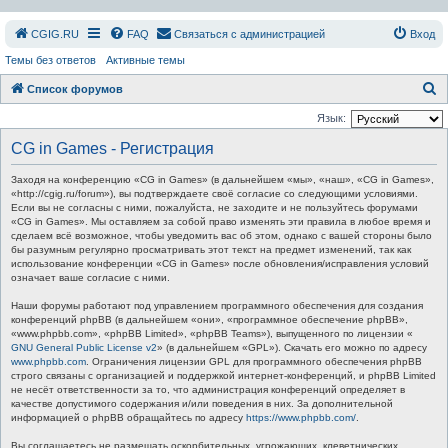
СGIG.RU
FAQ
Связаться с администрацией
Вход
Темы без ответов
Активные темы
П
Список форумов
о
Язык:
и
CG in Games - Регистрация
с
Заходя на конференцию «CG in Games» (в дальнейшем «мы», «наш», «CG in Games»,
к
«http://cgig.ru/forum»), вы подтверждаете своё согласие со следующими условиями.
Если вы не согласны с ними, пожалуйста, не заходите и не пользуйтесь форумами
«CG in Games». Мы оставляем за собой право изменять эти правила в любое время и
сделаем всё возможное, чтобы уведомить вас об этом, однако с вашей стороны было
бы разумным регулярно просматривать этот текст на предмет изменений, так как
использование конференции «CG in Games» после обновления/исправления условий
означает ваше согласие с ними.
Наши форумы работают под управлением программного обеспечения для создания
конференций phpBB (в дальнейшем «они», «программное обеспечение phpBB»,
«www.phpbb.com», «phpBB Limited», «phpBB Teams»), выпущенного по лицензии «
GNU General Public License v2
» (в дальнейшем «GPL»). Скачать его можно по адресу
www.phpbb.com
. Ограничения лицензии GPL для программного обеспечения phpBB
строго связаны с организацией и поддержкой интернет-конференций, и phpBB Limited
не несёт ответственности за то, что администрация конференций определяет в
качестве допустимого содержания и/или поведения в них. За дополнительной
информацией о phpBB обращайтесь по адресу
https://www.phpbb.com/
.
Вы соглашаетесь не размещать оскорбительных, угрожающих, клеветнических