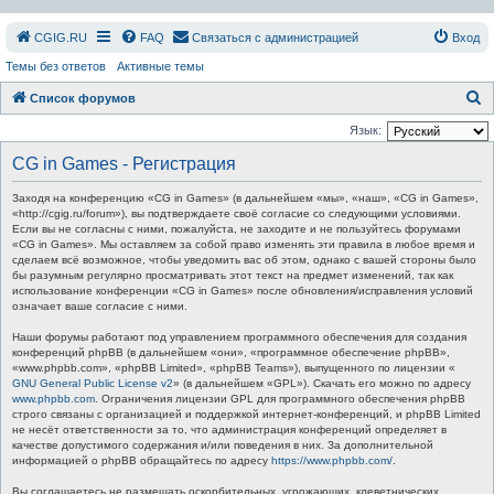
СGIG.RU
FAQ
Связаться с администрацией
Вход
Темы без ответов
Активные темы
П
Список форумов
о
Язык:
и
CG in Games - Регистрация
с
Заходя на конференцию «CG in Games» (в дальнейшем «мы», «наш», «CG in Games»,
к
«http://cgig.ru/forum»), вы подтверждаете своё согласие со следующими условиями.
Если вы не согласны с ними, пожалуйста, не заходите и не пользуйтесь форумами
«CG in Games». Мы оставляем за собой право изменять эти правила в любое время и
сделаем всё возможное, чтобы уведомить вас об этом, однако с вашей стороны было
бы разумным регулярно просматривать этот текст на предмет изменений, так как
использование конференции «CG in Games» после обновления/исправления условий
означает ваше согласие с ними.
Наши форумы работают под управлением программного обеспечения для создания
конференций phpBB (в дальнейшем «они», «программное обеспечение phpBB»,
«www.phpbb.com», «phpBB Limited», «phpBB Teams»), выпущенного по лицензии «
GNU General Public License v2
» (в дальнейшем «GPL»). Скачать его можно по адресу
www.phpbb.com
. Ограничения лицензии GPL для программного обеспечения phpBB
строго связаны с организацией и поддержкой интернет-конференций, и phpBB Limited
не несёт ответственности за то, что администрация конференций определяет в
качестве допустимого содержания и/или поведения в них. За дополнительной
информацией о phpBB обращайтесь по адресу
https://www.phpbb.com/
.
Вы соглашаетесь не размещать оскорбительных, угрожающих, клеветнических