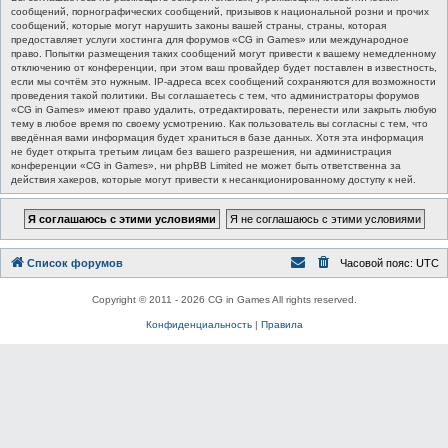
сообщений, порнографических сообщений, призывов к национальной розни и прочих
сообщений, которые могут нарушить законы вашей страны, страны, которая
предоставляет услуги хостинга для форумов «CG in Games» или международное
право. Попытки размещения таких сообщений могут привести к вашему немедленному
отключению от конференции, при этом ваш провайдер будет поставлен в известность,
если мы сочтём это нужным. IP-адреса всех сообщений сохраняются для возможности
проведения такой политики. Вы соглашаетесь с тем, что администраторы форумов
«CG in Games» имеют право удалить, отредактировать, перенести или закрыть любую
тему в любое время по своему усмотрению. Как пользователь вы согласны с тем, что
введённая вами информация будет храниться в базе данных. Хотя эта информация
не будет открыта третьим лицам без вашего разрешения, ни администрация
конференции «CG in Games», ни phpBB Limited не может быть ответственна за
действия хакеров, которые могут привести к несанкционированному доступу к ней.
Список форумов
Часовой пояс:
UTC
Copyright © 2011 - 2026 CG in Games All rights reserved.
Конфиденциальность
|
Правила