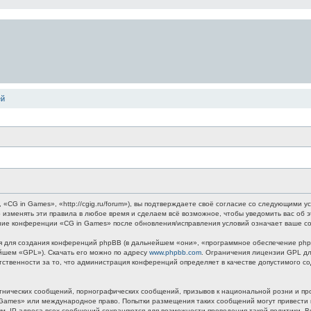
ей
G in Games», «http://cgig.ru/forum»), вы подтверждаете своё согласие со следующими ус
 изменять эти правила в любое время и сделаем всё возможное, чтобы уведомить вас об 
ание конференции «CG in Games» после обновления/исправления условий означает ваше со
для создания конференций phpBB (в дальнейшем «они», «программное обеспечение phpB
ейшем «GPL»). Скачать его можно по адресу
www.phpbb.com
. Ограничения лицензии GPL дл
етственности за то, что администрация конференций определяет в качестве допустимого 
нических сообщений, порнографических сообщений, призывов к национальной розни и пр
n Games» или международное право. Попытки размещения таких сообщений могут привест
ным. IP-адреса всех сообщений сохраняются для возможности проведения такой политики.