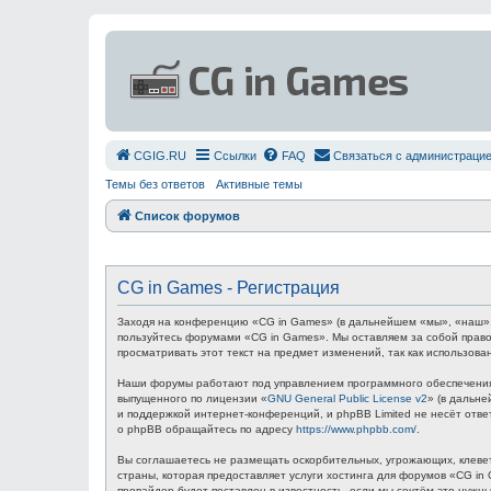
СGIG.RU
Ссылки
FAQ
Связаться с администраци
Темы без ответов
Активные темы
Список форумов
CG in Games - Регистрация
Заходя на конференцию «CG in Games» (в дальнейшем «мы», «наш», «C
пользуйтесь форумами «CG in Games». Мы оставляем за собой право
просматривать этот текст на предмет изменений, так как использов
Наши форумы работают под управлением программного обеспечения 
выпущенного по лицензии «
GNU General Public License v2
» (в дальн
и поддержкой интернет-конференций, и phpBB Limited не несёт отв
о phpBB обращайтесь по адресу
https://www.phpbb.com/
.
Вы соглашаетесь не размещать оскорбительных, угрожающих, клевет
страны, которая предоставляет услуги хостинга для форумов «CG i
провайдер будет поставлен в известность, если мы сочтём это нуж