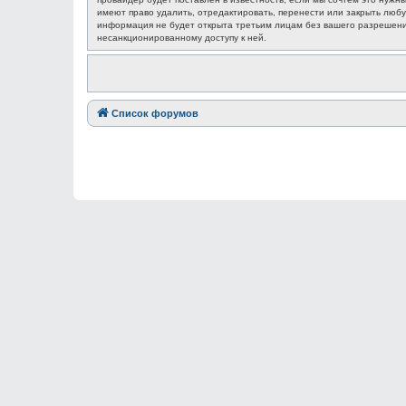
имеют право удалить, отредактировать, перенести или закрыть любу
информация не будет открыта третьим лицам без вашего разрешения
несанкционированному доступу к ней.
Список форумов