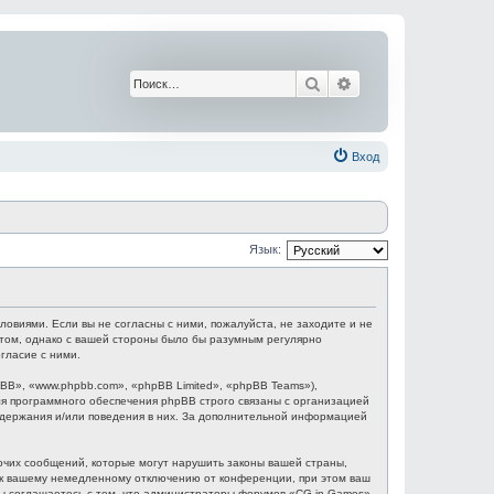
Поиск
Расширенный поис
Вход
Язык:
ловиями. Если вы не согласны с ними, пожалуйста, не заходите и не
этом, однако с вашей стороны было бы разумным регулярно
гласие с ними.
B», «www.phpbb.com», «phpBB Limited», «phpBB Teams»),
я программного обеспечения phpBB строго связаны с организацией
содержания и/или поведения в них. За дополнительной информацией
очих сообщений, которые могут нарушить законы вашей страны,
и к вашему немедленному отключению от конференции, при этом ваш
 Вы соглашаетесь с тем, что администраторы форумов «CG in Games»