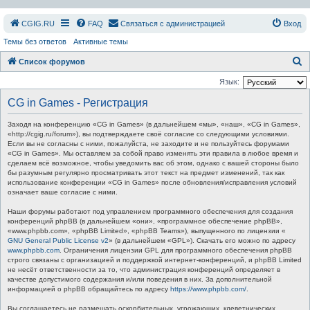
СGIG.RU
FAQ
Связаться с администрацией
Вход
Темы без ответов
Активные темы
П
Список форумов
о
Язык:
и
CG in Games - Регистрация
с
Заходя на конференцию «CG in Games» (в дальнейшем «мы», «наш», «CG in Games»,
к
«http://cgig.ru/forum»), вы подтверждаете своё согласие со следующими условиями.
Если вы не согласны с ними, пожалуйста, не заходите и не пользуйтесь форумами
«CG in Games». Мы оставляем за собой право изменять эти правила в любое время и
сделаем всё возможное, чтобы уведомить вас об этом, однако с вашей стороны было
бы разумным регулярно просматривать этот текст на предмет изменений, так как
использование конференции «CG in Games» после обновления/исправления условий
означает ваше согласие с ними.
Наши форумы работают под управлением программного обеспечения для создания
конференций phpBB (в дальнейшем «они», «программное обеспечение phpBB»,
«www.phpbb.com», «phpBB Limited», «phpBB Teams»), выпущенного по лицензии «
GNU General Public License v2
» (в дальнейшем «GPL»). Скачать его можно по адресу
www.phpbb.com
. Ограничения лицензии GPL для программного обеспечения phpBB
строго связаны с организацией и поддержкой интернет-конференций, и phpBB Limited
не несёт ответственности за то, что администрация конференций определяет в
качестве допустимого содержания и/или поведения в них. За дополнительной
информацией о phpBB обращайтесь по адресу
https://www.phpbb.com/
.
Вы соглашаетесь не размещать оскорбительных, угрожающих, клеветнических