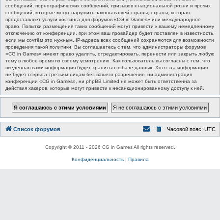
сообщений, порнографических сообщений, призывов к национальной розни и прочих
сообщений, которые могут нарушить законы вашей страны, страны, которая
предоставляет услуги хостинга для форумов «CG in Games» или международное
право. Попытки размещения таких сообщений могут привести к вашему немедленному
отключению от конференции, при этом ваш провайдер будет поставлен в известность,
если мы сочтём это нужным. IP-адреса всех сообщений сохраняются для возможности
проведения такой политики. Вы соглашаетесь с тем, что администраторы форумов
«CG in Games» имеют право удалить, отредактировать, перенести или закрыть любую
тему в любое время по своему усмотрению. Как пользователь вы согласны с тем, что
введённая вами информация будет храниться в базе данных. Хотя эта информация
не будет открыта третьим лицам без вашего разрешения, ни администрация
конференции «CG in Games», ни phpBB Limited не может быть ответственна за
действия хакеров, которые могут привести к несанкционированному доступу к ней.
Список форумов
Часовой пояс:
UTC
Copyright © 2011 - 2026 CG in Games All rights reserved.
Конфиденциальность
|
Правила