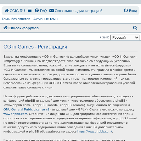
СGIG.RU
FAQ
Связаться с администрацией
Вход
Темы без ответов
Активные темы
П
Список форумов
о
Язык:
и
CG in Games - Регистрация
с
Заходя на конференцию «CG in Games» (в дальнейшем «мы», «наш», «CG in Games»,
к
«http://cgig.ru/forum»), вы подтверждаете своё согласие со следующими условиями.
Если вы не согласны с ними, пожалуйста, не заходите и не пользуйтесь форумами
«CG in Games». Мы оставляем за собой право изменять эти правила в любое время и
сделаем всё возможное, чтобы уведомить вас об этом, однако с вашей стороны было
бы разумным регулярно просматривать этот текст на предмет изменений, так как
использование конференции «CG in Games» после обновления/исправления условий
означает ваше согласие с ними.
Наши форумы работают под управлением программного обеспечения для создания
конференций phpBB (в дальнейшем «они», «программное обеспечение phpBB»,
«www.phpbb.com», «phpBB Limited», «phpBB Teams»), выпущенного по лицензии «
GNU General Public License v2
» (в дальнейшем «GPL»). Скачать его можно по адресу
www.phpbb.com
. Ограничения лицензии GPL для программного обеспечения phpBB
строго связаны с организацией и поддержкой интернет-конференций, и phpBB Limited
не несёт ответственности за то, что администрация конференций определяет в
качестве допустимого содержания и/или поведения в них. За дополнительной
информацией о phpBB обращайтесь по адресу
https://www.phpbb.com/
.
Вы соглашаетесь не размещать оскорбительных, угрожающих, клеветнических