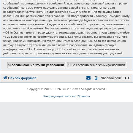
сообщений, порнографических сообщений, призывов к национальной розни и прочих
сообщений, которые могут нарушить законы вашей страны, страны, которая
предоставляет услуги хостинга для форумов «CG in Games» или международное
право. Попытки размещения таких сообщений могут привести к вашему немедленному
отключению от конференции, при этом ваш провайдер будет поставлен в известность,
если мы сочтём это нужным. IP-адреса всех сообщений сохраняются для возможности
проведения такой политики. Вы соглашаетесь с тем, что администраторы форумов
«CG in Games» имеют право удалить, отредактировать, перенести или закрыть любую
тему в любое время по своему усмотрению. Как пользователь вы согласны с тем, что
введённая вами информация будет храниться в базе данных. Хотя эта информация
не будет открыта третьим лицам без вашего разрешения, ни администрация
конференции «CG in Games», ни phpBB Limited не может быть ответственна за
действия хакеров, которые могут привести к несанкционированному доступу к ней.
Список форумов
Часовой пояс:
UTC
Copyright © 2011 - 2026 CG in Games All rights reserved.
Конфиденциальность
|
Правила