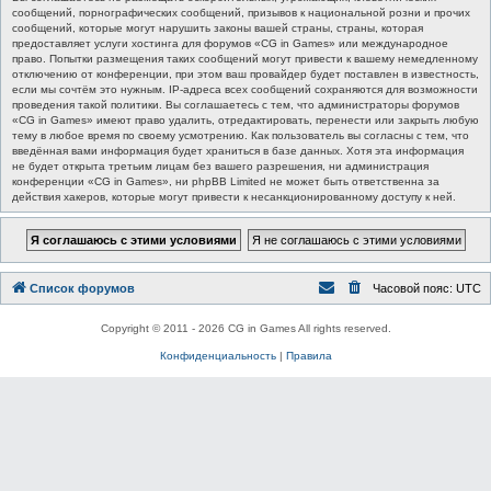
сообщений, порнографических сообщений, призывов к национальной розни и прочих
сообщений, которые могут нарушить законы вашей страны, страны, которая
предоставляет услуги хостинга для форумов «CG in Games» или международное
право. Попытки размещения таких сообщений могут привести к вашему немедленному
отключению от конференции, при этом ваш провайдер будет поставлен в известность,
если мы сочтём это нужным. IP-адреса всех сообщений сохраняются для возможности
проведения такой политики. Вы соглашаетесь с тем, что администраторы форумов
«CG in Games» имеют право удалить, отредактировать, перенести или закрыть любую
тему в любое время по своему усмотрению. Как пользователь вы согласны с тем, что
введённая вами информация будет храниться в базе данных. Хотя эта информация
не будет открыта третьим лицам без вашего разрешения, ни администрация
конференции «CG in Games», ни phpBB Limited не может быть ответственна за
действия хакеров, которые могут привести к несанкционированному доступу к ней.
Список форумов
Часовой пояс:
UTC
Copyright © 2011 - 2026 CG in Games All rights reserved.
Конфиденциальность
|
Правила