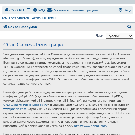
СGIG.RU
FAQ
Связаться с администрацией
Вход
Темы без ответов
Активные темы
П
Список форумов
о
Язык:
и
CG in Games - Регистрация
с
Заходя на конференцию «CG in Games» (в дальнейшем «мы», «наш», «CG in Games»,
к
«http://cgig.ru/forum»), вы подтверждаете своё согласие со следующими условиями.
Если вы не согласны с ними, пожалуйста, не заходите и не пользуйтесь форумами
«CG in Games». Мы оставляем за собой право изменять эти правила в любое время и
сделаем всё возможное, чтобы уведомить вас об этом, однако с вашей стороны было
бы разумным регулярно просматривать этот текст на предмет изменений, так как
использование конференции «CG in Games» после обновления/исправления условий
означает ваше согласие с ними.
Наши форумы работают под управлением программного обеспечения для создания
конференций phpBB (в дальнейшем «они», «программное обеспечение phpBB»,
«www.phpbb.com», «phpBB Limited», «phpBB Teams»), выпущенного по лицензии «
GNU General Public License v2
» (в дальнейшем «GPL»). Скачать его можно по адресу
www.phpbb.com
. Ограничения лицензии GPL для программного обеспечения phpBB
строго связаны с организацией и поддержкой интернет-конференций, и phpBB Limited
не несёт ответственности за то, что администрация конференций определяет в
качестве допустимого содержания и/или поведения в них. За дополнительной
информацией о phpBB обращайтесь по адресу
https://www.phpbb.com/
.
Вы соглашаетесь не размещать оскорбительных, угрожающих, клеветнических