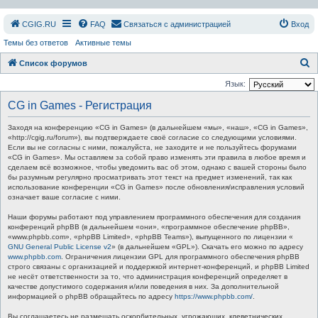
СGIG.RU
FAQ
Связаться с администрацией
Вход
Темы без ответов
Активные темы
П
Список форумов
о
Язык:
и
CG in Games - Регистрация
с
Заходя на конференцию «CG in Games» (в дальнейшем «мы», «наш», «CG in Games»,
к
«http://cgig.ru/forum»), вы подтверждаете своё согласие со следующими условиями.
Если вы не согласны с ними, пожалуйста, не заходите и не пользуйтесь форумами
«CG in Games». Мы оставляем за собой право изменять эти правила в любое время и
сделаем всё возможное, чтобы уведомить вас об этом, однако с вашей стороны было
бы разумным регулярно просматривать этот текст на предмет изменений, так как
использование конференции «CG in Games» после обновления/исправления условий
означает ваше согласие с ними.
Наши форумы работают под управлением программного обеспечения для создания
конференций phpBB (в дальнейшем «они», «программное обеспечение phpBB»,
«www.phpbb.com», «phpBB Limited», «phpBB Teams»), выпущенного по лицензии «
GNU General Public License v2
» (в дальнейшем «GPL»). Скачать его можно по адресу
www.phpbb.com
. Ограничения лицензии GPL для программного обеспечения phpBB
строго связаны с организацией и поддержкой интернет-конференций, и phpBB Limited
не несёт ответственности за то, что администрация конференций определяет в
качестве допустимого содержания и/или поведения в них. За дополнительной
информацией о phpBB обращайтесь по адресу
https://www.phpbb.com/
.
Вы соглашаетесь не размещать оскорбительных, угрожающих, клеветнических