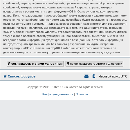
сообщений, порнографических сообщений, призывов к национальной розни и прочих
сообщений, которые могут нарушить законы вашей страны, страны, которая
предоставляет услуги хостинга для форумов «CG in Games» или международное
право. Попытки размещения таких сообщений могут привести к вашему немедленному
отключению от конференции, при этом ваш провайдер будет поставлен в известность,
если мы сочтём это нужным. IP-адреса всех сообщений сохраняются для возможности
проведения такой политики. Вы соглашаетесь с тем, что администраторы форумов
«CG in Games» имеют право удалить, отредактировать, перенести или закрыть любую
тему в любое время по своему усмотрению. Как пользователь вы согласны с тем, что
введённая вами информация будет храниться в базе данных. Хотя эта информация
не будет открыта третьим лицам без вашего разрешения, ни администрация
конференции «CG in Games», ни phpBB Limited не может быть ответственна за
действия хакеров, которые могут привести к несанкционированному доступу к ней.
Список форумов
Часовой пояс:
UTC
Copyright © 2011 - 2026 CG in Games All rights reserved.
Конфиденциальность
|
Правила