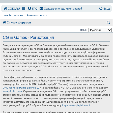
СGIG.RU
FAQ
Связаться с администрацией
Вход
Темы без ответов
Активные темы
П
Список форумов
о
Язык:
и
CG in Games - Регистрация
с
Заходя на конференцию «CG in Games» (в дальнейшем «мы», «наш», «CG in Games»,
к
«http://cgig.ru/forum»), вы подтверждаете своё согласие со следующими условиями.
Если вы не согласны с ними, пожалуйста, не заходите и не пользуйтесь форумами
«CG in Games». Мы оставляем за собой право изменять эти правила в любое время и
сделаем всё возможное, чтобы уведомить вас об этом, однако с вашей стороны было
бы разумным регулярно просматривать этот текст на предмет изменений, так как
использование конференции «CG in Games» после обновления/исправления условий
означает ваше согласие с ними.
Наши форумы работают под управлением программного обеспечения для создания
конференций phpBB (в дальнейшем «они», «программное обеспечение phpBB»,
«www.phpbb.com», «phpBB Limited», «phpBB Teams»), выпущенного по лицензии «
GNU General Public License v2
» (в дальнейшем «GPL»). Скачать его можно по адресу
www.phpbb.com
. Ограничения лицензии GPL для программного обеспечения phpBB
строго связаны с организацией и поддержкой интернет-конференций, и phpBB Limited
не несёт ответственности за то, что администрация конференций определяет в
качестве допустимого содержания и/или поведения в них. За дополнительной
информацией о phpBB обращайтесь по адресу
https://www.phpbb.com/
.
Вы соглашаетесь не размещать оскорбительных, угрожающих, клеветнических