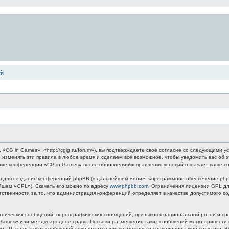
ей
G in Games», «http://cgig.ru/forum»), вы подтверждаете своё согласие со следующими ус
 изменять эти правила в любое время и сделаем всё возможное, чтобы уведомить вас об 
ание конференции «CG in Games» после обновления/исправления условий означает ваше со
для создания конференций phpBB (в дальнейшем «они», «программное обеспечение phpB
ейшем «GPL»). Скачать его можно по адресу
www.phpbb.com
. Ограничения лицензии GPL дл
етственности за то, что администрация конференций определяет в качестве допустимого 
нических сообщений, порнографических сообщений, призывов к национальной розни и пр
n Games» или международное право. Попытки размещения таких сообщений могут привест
ным. IP-адреса всех сообщений сохраняются для возможности проведения такой политики.