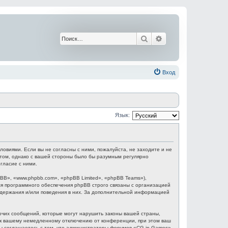
Поиск
Расширенный поис
Вход
Язык:
ловиями. Если вы не согласны с ними, пожалуйста, не заходите и не
этом, однако с вашей стороны было бы разумным регулярно
гласие с ними.
B», «www.phpbb.com», «phpBB Limited», «phpBB Teams»),
я программного обеспечения phpBB строго связаны с организацией
содержания и/или поведения в них. За дополнительной информацией
очих сообщений, которые могут нарушить законы вашей страны,
и к вашему немедленному отключению от конференции, при этом ваш
 Вы соглашаетесь с тем, что администраторы форумов «CG in Games»