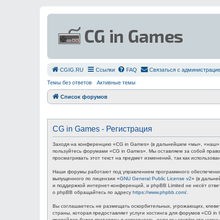
СGIG.RU
Ссылки
FAQ
Связаться с администраци
Темы без ответов
Активные темы
Список форумов
CG in Games - Регистрация
Заходя на конференцию «CG in Games» (в дальнейшем «мы», «наш», «C
пользуйтесь форумами «CG in Games». Мы оставляем за собой право
просматривать этот текст на предмет изменений, так как использов
Наши форумы работают под управлением программного обеспечения 
выпущенного по лицензии «
GNU General Public License v2
» (в дальн
и поддержкой интернет-конференций, и phpBB Limited не несёт отв
о phpBB обращайтесь по адресу
https://www.phpbb.com/
.
Вы соглашаетесь не размещать оскорбительных, угрожающих, клевет
страны, которая предоставляет услуги хостинга для форумов «CG i
провайдер будет поставлен в известность, если мы сочтём это нуж