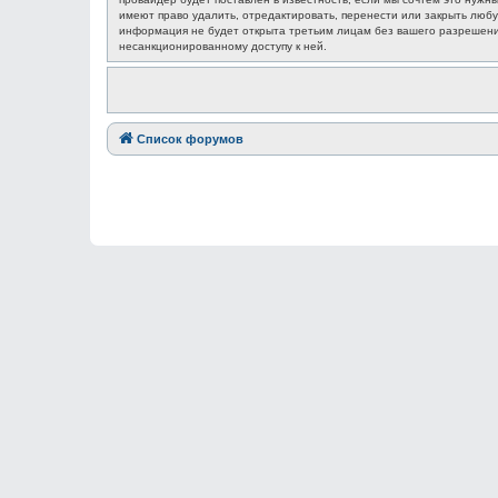
имеют право удалить, отредактировать, перенести или закрыть любу
информация не будет открыта третьим лицам без вашего разрешения
несанкционированному доступу к ней.
Список форумов