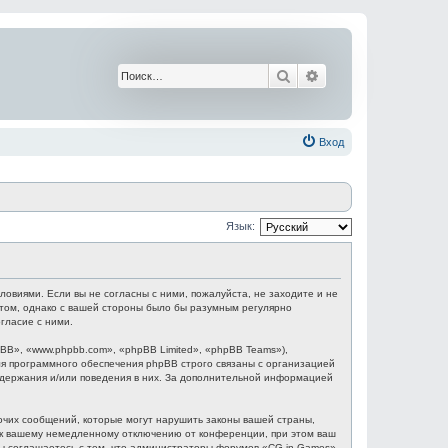
Поиск
Расширенный поис
Вход
Язык:
ловиями. Если вы не согласны с ними, пожалуйста, не заходите и не
этом, однако с вашей стороны было бы разумным регулярно
гласие с ними.
B», «www.phpbb.com», «phpBB Limited», «phpBB Teams»),
я программного обеспечения phpBB строго связаны с организацией
содержания и/или поведения в них. За дополнительной информацией
очих сообщений, которые могут нарушить законы вашей страны,
и к вашему немедленному отключению от конференции, при этом ваш
 Вы соглашаетесь с тем, что администраторы форумов «CG in Games»