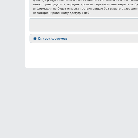
имеют право удалить, отредактировать, перенести или закрыть любу
информация не будет открыта третьим лицам без вашего разрешения
несанкционированному доступу к ней.
Список форумов