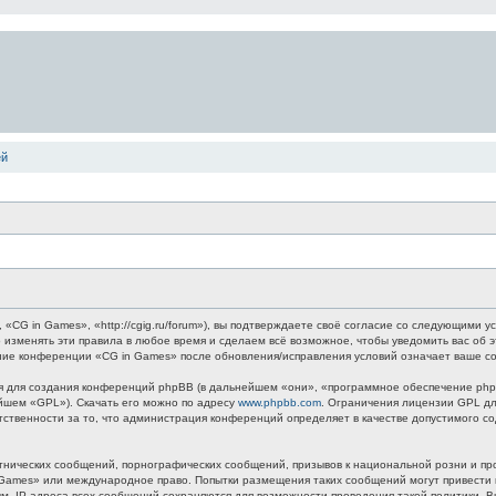
ей
G in Games», «http://cgig.ru/forum»), вы подтверждаете своё согласие со следующими ус
 изменять эти правила в любое время и сделаем всё возможное, чтобы уведомить вас об 
ание конференции «CG in Games» после обновления/исправления условий означает ваше со
для создания конференций phpBB (в дальнейшем «они», «программное обеспечение phpB
ейшем «GPL»). Скачать его можно по адресу
www.phpbb.com
. Ограничения лицензии GPL дл
етственности за то, что администрация конференций определяет в качестве допустимого 
нических сообщений, порнографических сообщений, призывов к национальной розни и пр
n Games» или международное право. Попытки размещения таких сообщений могут привест
ным. IP-адреса всех сообщений сохраняются для возможности проведения такой политики.