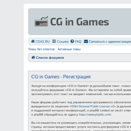
СGIG.RU
Ссылки
FAQ
Связаться с администраци
Темы без ответов
Активные темы
Список форумов
CG in Games - Регистрация
Заходя на конференцию «CG in Games» (в дальнейшем «мы», «наш», «C
пользуйтесь форумами «CG in Games». Мы оставляем за собой право
просматривать этот текст на предмет изменений, так как использов
Наши форумы работают под управлением программного обеспечения 
выпущенного по лицензии «
GNU General Public License v2
» (в дальн
и поддержкой интернет-конференций, и phpBB Limited не несёт отв
о phpBB обращайтесь по адресу
https://www.phpbb.com/
.
Вы соглашаетесь не размещать оскорбительных, угрожающих, клевет
страны, которая предоставляет услуги хостинга для форумов «CG i
провайдер будет поставлен в известность, если мы сочтём это нуж