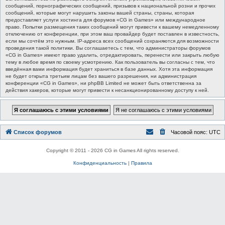
сообщений, порнографических сообщений, призывов к национальной розни и прочих
сообщений, которые могут нарушить законы вашей страны, страны, которая
предоставляет услуги хостинга для форумов «CG in Games» или международное
право. Попытки размещения таких сообщений могут привести к вашему немедленному
отключению от конференции, при этом ваш провайдер будет поставлен в известность,
если мы сочтём это нужным. IP-адреса всех сообщений сохраняются для возможности
проведения такой политики. Вы соглашаетесь с тем, что администраторы форумов
«CG in Games» имеют право удалить, отредактировать, перенести или закрыть любую
тему в любое время по своему усмотрению. Как пользователь вы согласны с тем, что
введённая вами информация будет храниться в базе данных. Хотя эта информация
не будет открыта третьим лицам без вашего разрешения, ни администрация
конференции «CG in Games», ни phpBB Limited не может быть ответственна за
действия хакеров, которые могут привести к несанкционированному доступу к ней.
Список форумов
Часовой пояс:
UTC
Copyright © 2011 - 2026 CG in Games All rights reserved.
Конфиденциальность
|
Правила