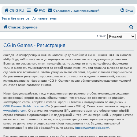
СGIG.RU
FAQ
Связаться с администрацией
Вход
Темы без ответов
Активные темы
П
Список форумов
о
Язык:
и
CG in Games - Регистрация
с
Заходя на конференцию «CG in Games» (в дальнейшем «мы», «наш», «CG in Games»,
к
«http://cgig.ru/forum»), вы подтверждаете своё согласие со следующими условиями.
Если вы не согласны с ними, пожалуйста, не заходите и не пользуйтесь форумами
«CG in Games». Мы оставляем за собой право изменять эти правила в любое время и
сделаем всё возможное, чтобы уведомить вас об этом, однако с вашей стороны было
бы разумным регулярно просматривать этот текст на предмет изменений, так как
использование конференции «CG in Games» после обновления/исправления условий
означает ваше согласие с ними.
Наши форумы работают под управлением программного обеспечения для создания
конференций phpBB (в дальнейшем «они», «программное обеспечение phpBB»,
«www.phpbb.com», «phpBB Limited», «phpBB Teams»), выпущенного по лицензии «
GNU General Public License v2
» (в дальнейшем «GPL»). Скачать его можно по адресу
www.phpbb.com
. Ограничения лицензии GPL для программного обеспечения phpBB
строго связаны с организацией и поддержкой интернет-конференций, и phpBB Limited
не несёт ответственности за то, что администрация конференций определяет в
качестве допустимого содержания и/или поведения в них. За дополнительной
информацией о phpBB обращайтесь по адресу
https://www.phpbb.com/
.
Вы соглашаетесь не размещать оскорбительных, угрожающих, клеветнических