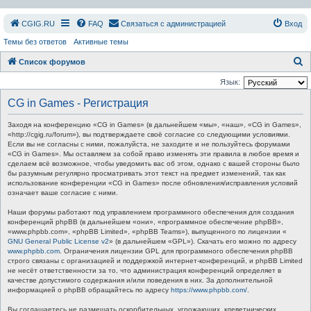
СGIG.RU
FAQ
Связаться с администрацией
Вход
Темы без ответов
Активные темы
П
Список форумов
о
Язык:
и
CG in Games - Регистрация
с
Заходя на конференцию «CG in Games» (в дальнейшем «мы», «наш», «CG in Games»,
к
«http://cgig.ru/forum»), вы подтверждаете своё согласие со следующими условиями.
Если вы не согласны с ними, пожалуйста, не заходите и не пользуйтесь форумами
«CG in Games». Мы оставляем за собой право изменять эти правила в любое время и
сделаем всё возможное, чтобы уведомить вас об этом, однако с вашей стороны было
бы разумным регулярно просматривать этот текст на предмет изменений, так как
использование конференции «CG in Games» после обновления/исправления условий
означает ваше согласие с ними.
Наши форумы работают под управлением программного обеспечения для создания
конференций phpBB (в дальнейшем «они», «программное обеспечение phpBB»,
«www.phpbb.com», «phpBB Limited», «phpBB Teams»), выпущенного по лицензии «
GNU General Public License v2
» (в дальнейшем «GPL»). Скачать его можно по адресу
www.phpbb.com
. Ограничения лицензии GPL для программного обеспечения phpBB
строго связаны с организацией и поддержкой интернет-конференций, и phpBB Limited
не несёт ответственности за то, что администрация конференций определяет в
качестве допустимого содержания и/или поведения в них. За дополнительной
информацией о phpBB обращайтесь по адресу
https://www.phpbb.com/
.
Вы соглашаетесь не размещать оскорбительных, угрожающих, клеветнических