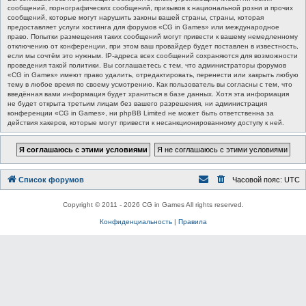
сообщений, порнографических сообщений, призывов к национальной розни и прочих
сообщений, которые могут нарушить законы вашей страны, страны, которая
предоставляет услуги хостинга для форумов «CG in Games» или международное
право. Попытки размещения таких сообщений могут привести к вашему немедленному
отключению от конференции, при этом ваш провайдер будет поставлен в известность,
если мы сочтём это нужным. IP-адреса всех сообщений сохраняются для возможности
проведения такой политики. Вы соглашаетесь с тем, что администраторы форумов
«CG in Games» имеют право удалить, отредактировать, перенести или закрыть любую
тему в любое время по своему усмотрению. Как пользователь вы согласны с тем, что
введённая вами информация будет храниться в базе данных. Хотя эта информация
не будет открыта третьим лицам без вашего разрешения, ни администрация
конференции «CG in Games», ни phpBB Limited не может быть ответственна за
действия хакеров, которые могут привести к несанкционированному доступу к ней.
Список форумов
Часовой пояс:
UTC
Copyright © 2011 - 2026 CG in Games All rights reserved.
Конфиденциальность
|
Правила