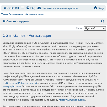
СGIG.RU
FAQ
Связаться с администрацией
Вход
Темы без ответов
Активные темы
П
Список форумов
о
Язык:
и
CG in Games - Регистрация
с
Заходя на конференцию «CG in Games» (в дальнейшем «мы», «наш», «CG in Games»,
к
«http://cgig.ru/forum»), вы подтверждаете своё согласие со следующими условиями.
Если вы не согласны с ними, пожалуйста, не заходите и не пользуйтесь форумами
«CG in Games». Мы оставляем за собой право изменять эти правила в любое время и
сделаем всё возможное, чтобы уведомить вас об этом, однако с вашей стороны было
бы разумным регулярно просматривать этот текст на предмет изменений, так как
использование конференции «CG in Games» после обновления/исправления условий
означает ваше согласие с ними.
Наши форумы работают под управлением программного обеспечения для создания
конференций phpBB (в дальнейшем «они», «программное обеспечение phpBB»,
«www.phpbb.com», «phpBB Limited», «phpBB Teams»), выпущенного по лицензии «
GNU General Public License v2
» (в дальнейшем «GPL»). Скачать его можно по адресу
www.phpbb.com
. Ограничения лицензии GPL для программного обеспечения phpBB
строго связаны с организацией и поддержкой интернет-конференций, и phpBB Limited
не несёт ответственности за то, что администрация конференций определяет в
качестве допустимого содержания и/или поведения в них. За дополнительной
информацией о phpBB обращайтесь по адресу
https://www.phpbb.com/
.
Вы соглашаетесь не размещать оскорбительных, угрожающих, клеветнических