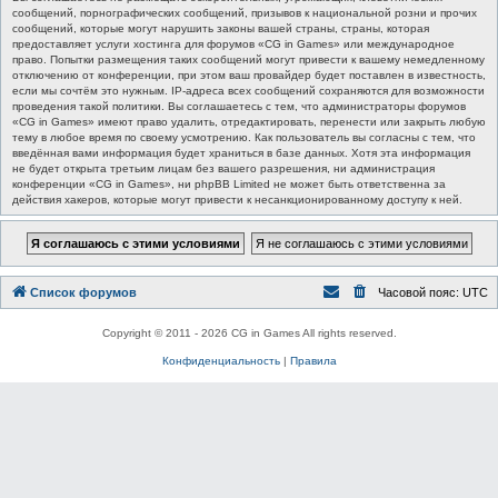
сообщений, порнографических сообщений, призывов к национальной розни и прочих
сообщений, которые могут нарушить законы вашей страны, страны, которая
предоставляет услуги хостинга для форумов «CG in Games» или международное
право. Попытки размещения таких сообщений могут привести к вашему немедленному
отключению от конференции, при этом ваш провайдер будет поставлен в известность,
если мы сочтём это нужным. IP-адреса всех сообщений сохраняются для возможности
проведения такой политики. Вы соглашаетесь с тем, что администраторы форумов
«CG in Games» имеют право удалить, отредактировать, перенести или закрыть любую
тему в любое время по своему усмотрению. Как пользователь вы согласны с тем, что
введённая вами информация будет храниться в базе данных. Хотя эта информация
не будет открыта третьим лицам без вашего разрешения, ни администрация
конференции «CG in Games», ни phpBB Limited не может быть ответственна за
действия хакеров, которые могут привести к несанкционированному доступу к ней.
Список форумов
Часовой пояс:
UTC
Copyright © 2011 - 2026 CG in Games All rights reserved.
Конфиденциальность
|
Правила