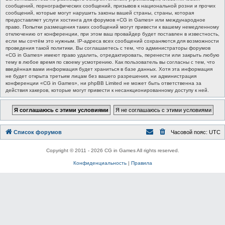
сообщений, порнографических сообщений, призывов к национальной розни и прочих
сообщений, которые могут нарушить законы вашей страны, страны, которая
предоставляет услуги хостинга для форумов «CG in Games» или международное
право. Попытки размещения таких сообщений могут привести к вашему немедленному
отключению от конференции, при этом ваш провайдер будет поставлен в известность,
если мы сочтём это нужным. IP-адреса всех сообщений сохраняются для возможности
проведения такой политики. Вы соглашаетесь с тем, что администраторы форумов
«CG in Games» имеют право удалить, отредактировать, перенести или закрыть любую
тему в любое время по своему усмотрению. Как пользователь вы согласны с тем, что
введённая вами информация будет храниться в базе данных. Хотя эта информация
не будет открыта третьим лицам без вашего разрешения, ни администрация
конференции «CG in Games», ни phpBB Limited не может быть ответственна за
действия хакеров, которые могут привести к несанкционированному доступу к ней.
Список форумов
Часовой пояс:
UTC
Copyright © 2011 - 2026 CG in Games All rights reserved.
Конфиденциальность
|
Правила