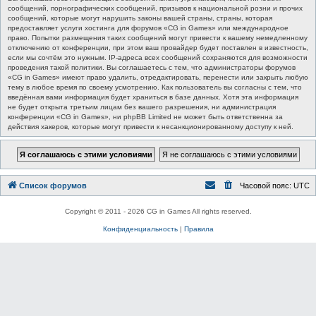
сообщений, порнографических сообщений, призывов к национальной розни и прочих
сообщений, которые могут нарушить законы вашей страны, страны, которая
предоставляет услуги хостинга для форумов «CG in Games» или международное
право. Попытки размещения таких сообщений могут привести к вашему немедленному
отключению от конференции, при этом ваш провайдер будет поставлен в известность,
если мы сочтём это нужным. IP-адреса всех сообщений сохраняются для возможности
проведения такой политики. Вы соглашаетесь с тем, что администраторы форумов
«CG in Games» имеют право удалить, отредактировать, перенести или закрыть любую
тему в любое время по своему усмотрению. Как пользователь вы согласны с тем, что
введённая вами информация будет храниться в базе данных. Хотя эта информация
не будет открыта третьим лицам без вашего разрешения, ни администрация
конференции «CG in Games», ни phpBB Limited не может быть ответственна за
действия хакеров, которые могут привести к несанкционированному доступу к ней.
Список форумов
Часовой пояс:
UTC
Copyright © 2011 - 2026 CG in Games All rights reserved.
Конфиденциальность
|
Правила