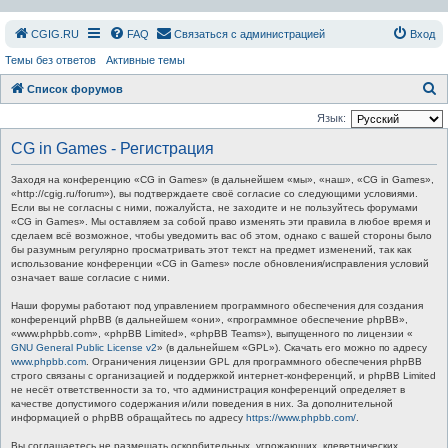
СGIG.RU
FAQ
Связаться с администрацией
Вход
Темы без ответов
Активные темы
П
Список форумов
о
Язык:
и
CG in Games - Регистрация
с
Заходя на конференцию «CG in Games» (в дальнейшем «мы», «наш», «CG in Games»,
к
«http://cgig.ru/forum»), вы подтверждаете своё согласие со следующими условиями.
Если вы не согласны с ними, пожалуйста, не заходите и не пользуйтесь форумами
«CG in Games». Мы оставляем за собой право изменять эти правила в любое время и
сделаем всё возможное, чтобы уведомить вас об этом, однако с вашей стороны было
бы разумным регулярно просматривать этот текст на предмет изменений, так как
использование конференции «CG in Games» после обновления/исправления условий
означает ваше согласие с ними.
Наши форумы работают под управлением программного обеспечения для создания
конференций phpBB (в дальнейшем «они», «программное обеспечение phpBB»,
«www.phpbb.com», «phpBB Limited», «phpBB Teams»), выпущенного по лицензии «
GNU General Public License v2
» (в дальнейшем «GPL»). Скачать его можно по адресу
www.phpbb.com
. Ограничения лицензии GPL для программного обеспечения phpBB
строго связаны с организацией и поддержкой интернет-конференций, и phpBB Limited
не несёт ответственности за то, что администрация конференций определяет в
качестве допустимого содержания и/или поведения в них. За дополнительной
информацией о phpBB обращайтесь по адресу
https://www.phpbb.com/
.
Вы соглашаетесь не размещать оскорбительных, угрожающих, клеветнических