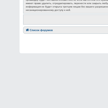
имеют право удалить, отредактировать, перенести или закрыть любу
информация не будет открыта третьим лицам без вашего разрешения
несанкционированному доступу к ней.
Список форумов