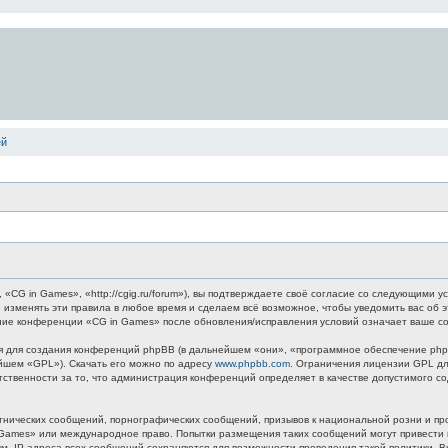
ей
G in Games», «http://cgig.ru/forum»), вы подтверждаете своё согласие со следующими ус
 изменять эти правила в любое время и сделаем всё возможное, чтобы уведомить вас об 
ание конференции «CG in Games» после обновления/исправления условий означает ваше со
для создания конференций phpBB (в дальнейшем «они», «программное обеспечение phpB
ейшем «GPL»). Скачать его можно по адресу
www.phpbb.com
. Ограничения лицензии GPL дл
етственности за то, что администрация конференций определяет в качестве допустимого 
нических сообщений, порнографических сообщений, призывов к национальной розни и пр
n Games» или международное право. Попытки размещения таких сообщений могут привест
ным. IP-адреса всех сообщений сохраняются для возможности проведения такой политики.