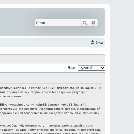
Поиск
Расширенный поис
Вход
Язык:
ловиями. Если вы не согласны с ними, пожалуйста, не заходите и не
этом, однако с вашей стороны было бы разумным регулярно
гласие с ними.
B», «www.phpbb.com», «phpBB Limited», «phpBB Teams»),
я программного обеспечения phpBB строго связаны с организацией
содержания и/или поведения в них. За дополнительной информацией
очих сообщений, которые могут нарушить законы вашей страны,
и к вашему немедленному отключению от конференции, при этом ваш
 Вы соглашаетесь с тем, что администраторы форумов «CG in Games»