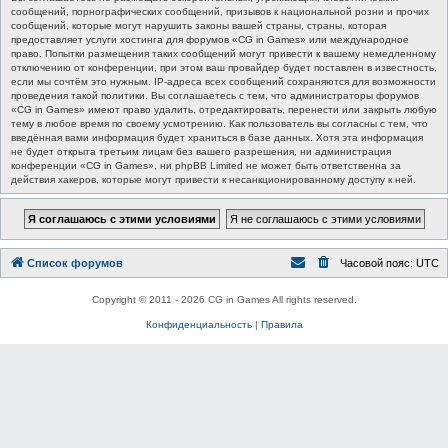
сообщений, порнографических сообщений, призывов к национальной розни и прочих
сообщений, которые могут нарушить законы вашей страны, страны, которая
предоставляет услуги хостинга для форумов «CG in Games» или международное
право. Попытки размещения таких сообщений могут привести к вашему немедленному
отключению от конференции, при этом ваш провайдер будет поставлен в известность,
если мы сочтём это нужным. IP-адреса всех сообщений сохраняются для возможности
проведения такой политики. Вы соглашаетесь с тем, что администраторы форумов
«CG in Games» имеют право удалить, отредактировать, перенести или закрыть любую
тему в любое время по своему усмотрению. Как пользователь вы согласны с тем, что
введённая вами информация будет храниться в базе данных. Хотя эта информация
не будет открыта третьим лицам без вашего разрешения, ни администрация
конференции «CG in Games», ни phpBB Limited не может быть ответственна за
действия хакеров, которые могут привести к несанкционированному доступу к ней.
Список форумов
Часовой пояс:
UTC
Copyright © 2011 - 2026 CG in Games All rights reserved.
Конфиденциальность
|
Правила