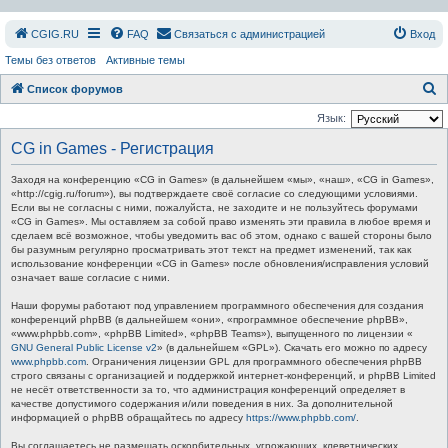
СGIG.RU
FAQ
Связаться с администрацией
Вход
Темы без ответов
Активные темы
П
Список форумов
о
Язык:
и
CG in Games - Регистрация
с
Заходя на конференцию «CG in Games» (в дальнейшем «мы», «наш», «CG in Games»,
к
«http://cgig.ru/forum»), вы подтверждаете своё согласие со следующими условиями.
Если вы не согласны с ними, пожалуйста, не заходите и не пользуйтесь форумами
«CG in Games». Мы оставляем за собой право изменять эти правила в любое время и
сделаем всё возможное, чтобы уведомить вас об этом, однако с вашей стороны было
бы разумным регулярно просматривать этот текст на предмет изменений, так как
использование конференции «CG in Games» после обновления/исправления условий
означает ваше согласие с ними.
Наши форумы работают под управлением программного обеспечения для создания
конференций phpBB (в дальнейшем «они», «программное обеспечение phpBB»,
«www.phpbb.com», «phpBB Limited», «phpBB Teams»), выпущенного по лицензии «
GNU General Public License v2
» (в дальнейшем «GPL»). Скачать его можно по адресу
www.phpbb.com
. Ограничения лицензии GPL для программного обеспечения phpBB
строго связаны с организацией и поддержкой интернет-конференций, и phpBB Limited
не несёт ответственности за то, что администрация конференций определяет в
качестве допустимого содержания и/или поведения в них. За дополнительной
информацией о phpBB обращайтесь по адресу
https://www.phpbb.com/
.
Вы соглашаетесь не размещать оскорбительных, угрожающих, клеветнических