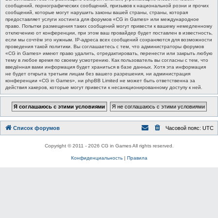
сообщений, порнографических сообщений, призывов к национальной розни и прочих
сообщений, которые могут нарушить законы вашей страны, страны, которая
предоставляет услуги хостинга для форумов «CG in Games» или международное
право. Попытки размещения таких сообщений могут привести к вашему немедленному
отключению от конференции, при этом ваш провайдер будет поставлен в известность,
если мы сочтём это нужным. IP-адреса всех сообщений сохраняются для возможности
проведения такой политики. Вы соглашаетесь с тем, что администраторы форумов
«CG in Games» имеют право удалить, отредактировать, перенести или закрыть любую
тему в любое время по своему усмотрению. Как пользователь вы согласны с тем, что
введённая вами информация будет храниться в базе данных. Хотя эта информация
не будет открыта третьим лицам без вашего разрешения, ни администрация
конференции «CG in Games», ни phpBB Limited не может быть ответственна за
действия хакеров, которые могут привести к несанкционированному доступу к ней.
Список форумов
Часовой пояс:
UTC
Copyright © 2011 - 2026 CG in Games All rights reserved.
Конфиденциальность
|
Правила