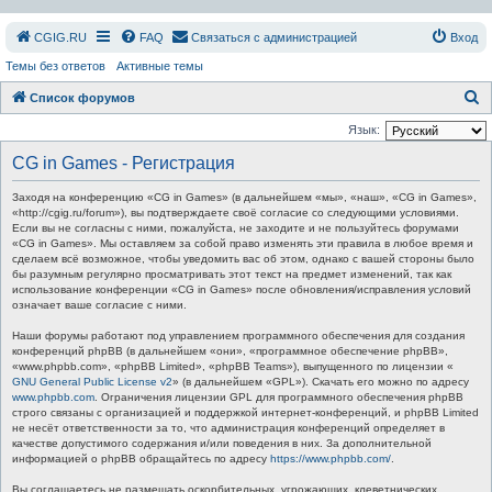
СGIG.RU
FAQ
Связаться с администрацией
Вход
Темы без ответов
Активные темы
П
Список форумов
о
Язык:
и
CG in Games - Регистрация
с
Заходя на конференцию «CG in Games» (в дальнейшем «мы», «наш», «CG in Games»,
к
«http://cgig.ru/forum»), вы подтверждаете своё согласие со следующими условиями.
Если вы не согласны с ними, пожалуйста, не заходите и не пользуйтесь форумами
«CG in Games». Мы оставляем за собой право изменять эти правила в любое время и
сделаем всё возможное, чтобы уведомить вас об этом, однако с вашей стороны было
бы разумным регулярно просматривать этот текст на предмет изменений, так как
использование конференции «CG in Games» после обновления/исправления условий
означает ваше согласие с ними.
Наши форумы работают под управлением программного обеспечения для создания
конференций phpBB (в дальнейшем «они», «программное обеспечение phpBB»,
«www.phpbb.com», «phpBB Limited», «phpBB Teams»), выпущенного по лицензии «
GNU General Public License v2
» (в дальнейшем «GPL»). Скачать его можно по адресу
www.phpbb.com
. Ограничения лицензии GPL для программного обеспечения phpBB
строго связаны с организацией и поддержкой интернет-конференций, и phpBB Limited
не несёт ответственности за то, что администрация конференций определяет в
качестве допустимого содержания и/или поведения в них. За дополнительной
информацией о phpBB обращайтесь по адресу
https://www.phpbb.com/
.
Вы соглашаетесь не размещать оскорбительных, угрожающих, клеветнических