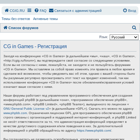
СGIG.RU
FAQ
Связаться с администрацией
Вход
Темы без ответов
Активные темы
П
Список форумов
о
Язык:
и
CG in Games - Регистрация
с
Заходя на конференцию «CG in Games» (в дальнейшем «мы», «наш», «CG in Games»,
к
«http://cgig.ru/forum»), вы подтверждаете своё согласие со следующими условиями.
Если вы не согласны с ними, пожалуйста, не заходите и не пользуйтесь форумами
«CG in Games». Мы оставляем за собой право изменять эти правила в любое время и
сделаем всё возможное, чтобы уведомить вас об этом, однако с вашей стороны было
бы разумным регулярно просматривать этот текст на предмет изменений, так как
использование конференции «CG in Games» после обновления/исправления условий
означает ваше согласие с ними.
Наши форумы работают под управлением программного обеспечения для создания
конференций phpBB (в дальнейшем «они», «программное обеспечение phpBB»,
«www.phpbb.com», «phpBB Limited», «phpBB Teams»), выпущенного по лицензии «
GNU General Public License v2
» (в дальнейшем «GPL»). Скачать его можно по адресу
www.phpbb.com
. Ограничения лицензии GPL для программного обеспечения phpBB
строго связаны с организацией и поддержкой интернет-конференций, и phpBB Limited
не несёт ответственности за то, что администрация конференций определяет в
качестве допустимого содержания и/или поведения в них. За дополнительной
информацией о phpBB обращайтесь по адресу
https://www.phpbb.com/
.
Вы соглашаетесь не размещать оскорбительных, угрожающих, клеветнических