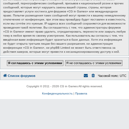
сообщений, порнографических сообщений, призывов к национальной розни и прочих
сообщений, которые могут нарушить законы вашей страны, страны, которая
предоставляет услуги хостинга для форумов «CG in Games» или международное
право. Попытки размещения таких сообщений могут привести к вашему немедленному
отключению от конференции, при этом ваш провайдер будет поставлен в известность,
если мы сочтём это нужным. IP-адреса всех сообщений сохраняются для возможности
проведения такой политики. Вы соглашаетесь с тем, что администраторы форумов
«CG in Games» имеют право удалить, отредактировать, перенести или закрыть любую
тему в любое время по своему усмотрению. Как пользователь вы согласны с тем, что
введённая вами информация будет храниться в базе данных. Хотя эта информация
не будет открыта третьим лицам без вашего разрешения, ни администрация
конференции «CG in Games», ни phpBB Limited не может быть ответственна за
действия хакеров, которые могут привести к несанкционированному доступу к ней.
Список форумов
Часовой пояс:
UTC
Copyright © 2011 - 2026 CG in Games All rights reserved.
Конфиденциальность
|
Правила