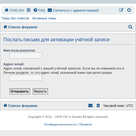
СGIG.RU
FAQ
Связаться с администрацией
Темы без ответов
Активные темы
П
Список форумов
о
Послать письмо для активации учётной записи
и
с
Имя пользователя:
к
Адрес email:
Адрес email, связанный с вашей учётной записью. Если вы не изменили его в
Личном разделе, то это адрес email, указанный вами при регистрации.
Список форумов
Часовой пояс:
UTC
Copyright © 2011 - 2026 CG in Games All rights reserved.
Конфиденциальность
|
Правила