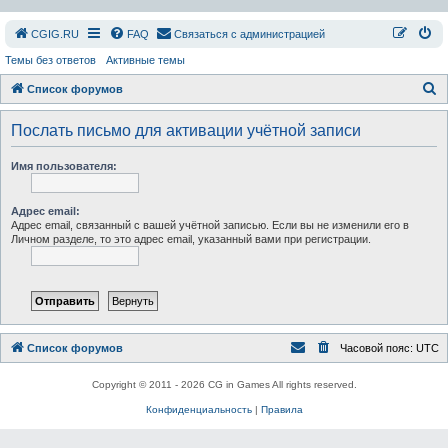
СGIG.RU
FAQ
Связаться с администрацией
Темы без ответов
Активные темы
П
Список форумов
о
Послать письмо для активации учётной записи
и
с
Имя пользователя:
к
Адрес email:
Адрес email, связанный с вашей учётной записью. Если вы не изменили его в
Личном разделе, то это адрес email, указанный вами при регистрации.
Список форумов
Часовой пояс:
UTC
Copyright © 2011 - 2026 CG in Games All rights reserved.
Конфиденциальность
|
Правила