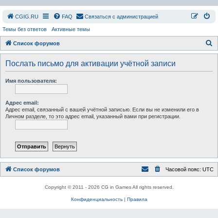
СGIG.RU
FAQ
Связаться с администрацией
Темы без ответов
Активные темы
П
Список форумов
о
Послать письмо для активации учётной записи
и
с
Имя пользователя:
к
Адрес email:
Адрес email, связанный с вашей учётной записью. Если вы не изменили его в
Личном разделе, то это адрес email, указанный вами при регистрации.
Список форумов
Часовой пояс:
UTC
Copyright © 2011 - 2026 CG in Games All rights reserved.
Конфиденциальность
|
Правила