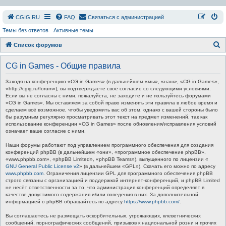
СGIG.RU
FAQ
Связаться с администрацией
Темы без ответов
Активные темы
П
Список форумов
о
CG in Games - Общие правила
и
с
Заходя на конференцию «CG in Games» (в дальнейшем «мы», «наш», «CG in Games»,
«http://cgig.ru/forum»), вы подтверждаете своё согласие со следующими условиями.
к
Если вы не согласны с ними, пожалуйста, не заходите и не пользуйтесь форумами
«CG in Games». Мы оставляем за собой право изменять эти правила в любое время и
сделаем всё возможное, чтобы уведомить вас об этом, однако с вашей стороны было
бы разумным регулярно просматривать этот текст на предмет изменений, так как
использование конференции «CG in Games» после обновления/исправления условий
означает ваше согласие с ними.
Наши форумы работают под управлением программного обеспечения для создания
конференций phpBB (в дальнейшем «они», «программное обеспечение phpBB»,
«www.phpbb.com», «phpBB Limited», «phpBB Teams»), выпущенного по лицензии «
GNU General Public License v2
» (в дальнейшем «GPL»). Скачать его можно по адресу
www.phpbb.com
. Ограничения лицензии GPL для программного обеспечения phpBB
строго связаны с организацией и поддержкой интернет-конференций, и phpBB Limited
не несёт ответственности за то, что администрация конференций определяет в
качестве допустимого содержания и/или поведения в них. За дополнительной
информацией о phpBB обращайтесь по адресу
https://www.phpbb.com/
.
Вы соглашаетесь не размещать оскорбительных, угрожающих, клеветнических
сообщений, порнографических сообщений, призывов к национальной розни и прочих