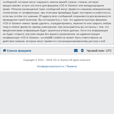
сообщений, которые могут нарушить законы вашей страны, страны, которая
предоставляет услуги хостинга для форумов «CG in Games» или международное
право. Попытки размещения таких сообщений могут привести к вашему немедленному
отключению от конференции, при этом ваш провайдер будет поставлен в известность,
если мы сочтём это нужным. IP-адреса всех сообщений сохраняются для возможности
проведения такой политики. Вы соглашаетесь с тем, что администраторы форумов
«CG in Games» имеют право удалить, отредактировать, перенести или закрыть любую
тему в любое время по своему усмотрению. Как пользователь вы согласны с тем, что
введённая вами информация будет храниться в базе данных. Хотя эта информация
не будет открыта третьим лицам без вашего разрешения, ни администрация
конференции «CG in Games», ни phpBB Limited не может быть ответственна за
действия хакеров, которые могут привести к несанкционированному доступу к ней.
Список форумов
Часовой пояс:
UTC
Copyright © 2011 - 2026 CG in Games All rights reserved.
Конфиденциальность
|
Правила