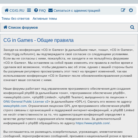
СGIG.RU
FAQ
Связаться с администрацией
Темы без ответов
Активные темы
П
Список форумов
о
CG in Games - Общие правила
и
с
Заходя на конференцию «CG in Games» (в дальнейшем «мы», «наш», «CG in Games»,
«http://cgig.ru/forum»), вы подтверждаете своё согласие со следующими условиями.
к
Если вы не согласны с ними, пожалуйста, не заходите и не пользуйтесь форумами
«CG in Games». Мы оставляем за собой право изменять эти правила в любое время и
сделаем всё возможное, чтобы уведомить вас об этом, однако с вашей стороны было
бы разумным регулярно просматривать этот текст на предмет изменений, так как
использование конференции «CG in Games» после обновления/исправления условий
означает ваше согласие с ними.
Наши форумы работают под управлением программного обеспечения для создания
конференций phpBB (в дальнейшем «они», «программное обеспечение phpBB»,
«www.phpbb.com», «phpBB Limited», «phpBB Teams»), выпущенного по лицензии «
GNU General Public License v2
» (в дальнейшем «GPL»). Скачать его можно по адресу
www.phpbb.com
. Ограничения лицензии GPL для программного обеспечения phpBB
строго связаны с организацией и поддержкой интернет-конференций, и phpBB Limited
не несёт ответственности за то, что администрация конференций определяет в
качестве допустимого содержания и/или поведения в них. За дополнительной
информацией о phpBB обращайтесь по адресу
https://www.phpbb.com/
.
Вы соглашаетесь не размещать оскорбительных, угрожающих, клеветнических
сообщений, порнографических сообщений, призывов к национальной розни и прочих