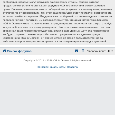
сообщений, которые могут нарушить законы вашей страны, страны, которая
предоставляет услуги хостинга для форумов «CG in Games» или международное
право. Попытки размещения таких сообщений могут привести к вашему немедленному
отключению от конференции, при этом ваш провайдер будет поставлен в известность,
если мы сочтём это нужным. IP-адреса всех сообщений сохраняются для возможности
проведения такой политики. Вы соглашаетесь с тем, что администраторы форумов
«CG in Games» имеют право удалить, отредактировать, перенести или закрыть любую
тему в любое время по своему усмотрению. Как пользователь вы согласны с тем, что
введённая вами информация будет храниться в базе данных. Хотя эта информация
не будет открыта третьим лицам без вашего разрешения, ни администрация
конференции «CG in Games», ни phpBB Limited не может быть ответственна за
действия хакеров, которые могут привести к несанкционированному доступу к ней.
Список форумов
Часовой пояс:
UTC
Copyright © 2011 - 2026 CG in Games All rights reserved.
Конфиденциальность
|
Правила