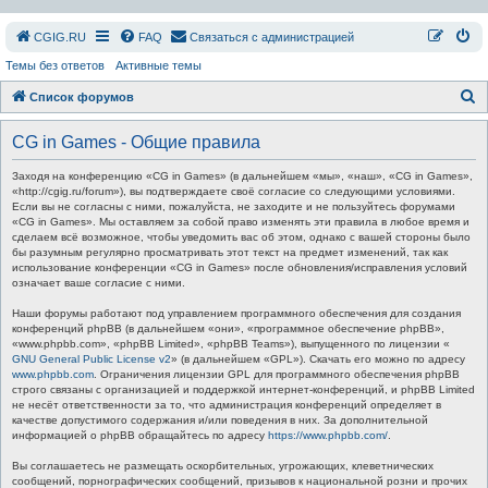
СGIG.RU
FAQ
Связаться с администрацией
Темы без ответов
Активные темы
П
Список форумов
о
CG in Games - Общие правила
и
с
Заходя на конференцию «CG in Games» (в дальнейшем «мы», «наш», «CG in Games»,
«http://cgig.ru/forum»), вы подтверждаете своё согласие со следующими условиями.
к
Если вы не согласны с ними, пожалуйста, не заходите и не пользуйтесь форумами
«CG in Games». Мы оставляем за собой право изменять эти правила в любое время и
сделаем всё возможное, чтобы уведомить вас об этом, однако с вашей стороны было
бы разумным регулярно просматривать этот текст на предмет изменений, так как
использование конференции «CG in Games» после обновления/исправления условий
означает ваше согласие с ними.
Наши форумы работают под управлением программного обеспечения для создания
конференций phpBB (в дальнейшем «они», «программное обеспечение phpBB»,
«www.phpbb.com», «phpBB Limited», «phpBB Teams»), выпущенного по лицензии «
GNU General Public License v2
» (в дальнейшем «GPL»). Скачать его можно по адресу
www.phpbb.com
. Ограничения лицензии GPL для программного обеспечения phpBB
строго связаны с организацией и поддержкой интернет-конференций, и phpBB Limited
не несёт ответственности за то, что администрация конференций определяет в
качестве допустимого содержания и/или поведения в них. За дополнительной
информацией о phpBB обращайтесь по адресу
https://www.phpbb.com/
.
Вы соглашаетесь не размещать оскорбительных, угрожающих, клеветнических
сообщений, порнографических сообщений, призывов к национальной розни и прочих