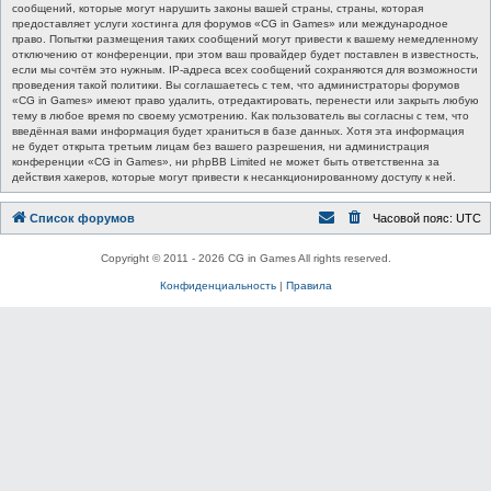
сообщений, которые могут нарушить законы вашей страны, страны, которая
предоставляет услуги хостинга для форумов «CG in Games» или международное
право. Попытки размещения таких сообщений могут привести к вашему немедленному
отключению от конференции, при этом ваш провайдер будет поставлен в известность,
если мы сочтём это нужным. IP-адреса всех сообщений сохраняются для возможности
проведения такой политики. Вы соглашаетесь с тем, что администраторы форумов
«CG in Games» имеют право удалить, отредактировать, перенести или закрыть любую
тему в любое время по своему усмотрению. Как пользователь вы согласны с тем, что
введённая вами информация будет храниться в базе данных. Хотя эта информация
не будет открыта третьим лицам без вашего разрешения, ни администрация
конференции «CG in Games», ни phpBB Limited не может быть ответственна за
действия хакеров, которые могут привести к несанкционированному доступу к ней.
Список форумов
Часовой пояс:
UTC
Copyright © 2011 - 2026 CG in Games All rights reserved.
Конфиденциальность
|
Правила