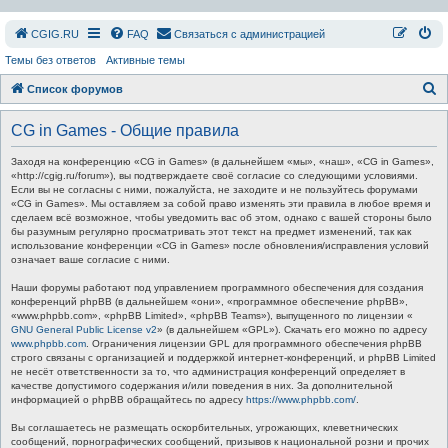
СGIG.RU
FAQ
Связаться с администрацией
Темы без ответов
Активные темы
П
Список форумов
о
CG in Games - Общие правила
и
с
Заходя на конференцию «CG in Games» (в дальнейшем «мы», «наш», «CG in Games»,
«http://cgig.ru/forum»), вы подтверждаете своё согласие со следующими условиями.
к
Если вы не согласны с ними, пожалуйста, не заходите и не пользуйтесь форумами
«CG in Games». Мы оставляем за собой право изменять эти правила в любое время и
сделаем всё возможное, чтобы уведомить вас об этом, однако с вашей стороны было
бы разумным регулярно просматривать этот текст на предмет изменений, так как
использование конференции «CG in Games» после обновления/исправления условий
означает ваше согласие с ними.
Наши форумы работают под управлением программного обеспечения для создания
конференций phpBB (в дальнейшем «они», «программное обеспечение phpBB»,
«www.phpbb.com», «phpBB Limited», «phpBB Teams»), выпущенного по лицензии «
GNU General Public License v2
» (в дальнейшем «GPL»). Скачать его можно по адресу
www.phpbb.com
. Ограничения лицензии GPL для программного обеспечения phpBB
строго связаны с организацией и поддержкой интернет-конференций, и phpBB Limited
не несёт ответственности за то, что администрация конференций определяет в
качестве допустимого содержания и/или поведения в них. За дополнительной
информацией о phpBB обращайтесь по адресу
https://www.phpbb.com/
.
Вы соглашаетесь не размещать оскорбительных, угрожающих, клеветнических
сообщений, порнографических сообщений, призывов к национальной розни и прочих