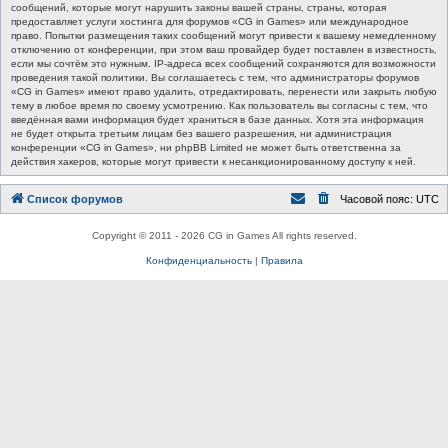
сообщений, которые могут нарушить законы вашей страны, страны, которая
предоставляет услуги хостинга для форумов «CG in Games» или международное
право. Попытки размещения таких сообщений могут привести к вашему немедленному
отключению от конференции, при этом ваш провайдер будет поставлен в известность,
если мы сочтём это нужным. IP-адреса всех сообщений сохраняются для возможности
проведения такой политики. Вы соглашаетесь с тем, что администраторы форумов
«CG in Games» имеют право удалить, отредактировать, перенести или закрыть любую
тему в любое время по своему усмотрению. Как пользователь вы согласны с тем, что
введённая вами информация будет храниться в базе данных. Хотя эта информация
не будет открыта третьим лицам без вашего разрешения, ни администрация
конференции «CG in Games», ни phpBB Limited не может быть ответственна за
действия хакеров, которые могут привести к несанкционированному доступу к ней.
Список форумов
Часовой пояс:
UTC
Copyright © 2011 - 2026 CG in Games All rights reserved.
Конфиденциальность
|
Правила