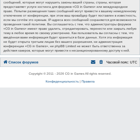
сообщений, которые могут нарушить законы вашей страны, страны, которая
предоставляет услуги хостинга для форумов «CG in Games» или международное
право. Попытки размещения таких сообщений могут привести к вашему немедленному
отключению от конференции, при этом ваш провайдер будет поставлен в известность,
если мы сочтём это нужным. IP-адреса всех сообщений сохраняются для возможности
проведения такой политики. Вы соглашаетесь с тем, что администраторы форумов
«CG in Games» имеют право удалить, отредактировать, перенести или закрыть любую
тему в любое время по своему усмотрению. Как пользователь вы согласны с тем, что
введённая вами информация будет храниться в базе данных. Хотя эта информация
не будет открыта третьим лицам без вашего разрешения, ни администрация
конференции «CG in Games», ни phpBB Limited не может быть ответственна за
действия хакеров, которые могут привести к несанкционированному доступу к ней.
Список форумов
Часовой пояс:
UTC
Copyright © 2011 - 2026 CG in Games All rights reserved.
Конфиденциальность
|
Правила