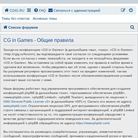
СGIG.RU
FAQ
Связаться с администрацией
Темы без ответов
Активные темы
П
Список форумов
о
CG in Games - Общие правила
и
с
Заходя на конференцию «CG in Games» (в дальнейшем «мы», «наш», «CG in Games»,
«http://cgig.ru/forum»), вы подтверждаете своё согласие со следующими условиями.
к
Если вы не согласны с ними, пожалуйста, не заходите и не пользуйтесь форумами
«CG in Games». Мы оставляем за собой право изменять эти правила в любое время и
сделаем всё возможное, чтобы уведомить вас об этом, однако с вашей стороны было
бы разумным регулярно просматривать этот текст на предмет изменений, так как
использование конференции «CG in Games» после обновления/исправления условий
означает ваше согласие с ними.
Наши форумы работают под управлением программного обеспечения для создания
конференций phpBB (в дальнейшем «они», «программное обеспечение phpBB»,
«www.phpbb.com», «phpBB Limited», «phpBB Teams»), выпущенного по лицензии «
GNU General Public License v2
» (в дальнейшем «GPL»). Скачать его можно по адресу
www.phpbb.com
. Ограничения лицензии GPL для программного обеспечения phpBB
строго связаны с организацией и поддержкой интернет-конференций, и phpBB Limited
не несёт ответственности за то, что администрация конференций определяет в
качестве допустимого содержания и/или поведения в них. За дополнительной
информацией о phpBB обращайтесь по адресу
https://www.phpbb.com/
.
Вы соглашаетесь не размещать оскорбительных, угрожающих, клеветнических
сообщений, порнографических сообщений, призывов к национальной розни и прочих