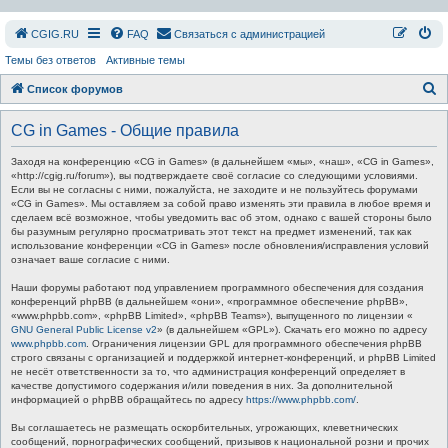
СGIG.RU
FAQ
Связаться с администрацией
Темы без ответов
Активные темы
П
Список форумов
о
CG in Games - Общие правила
и
с
Заходя на конференцию «CG in Games» (в дальнейшем «мы», «наш», «CG in Games»,
«http://cgig.ru/forum»), вы подтверждаете своё согласие со следующими условиями.
к
Если вы не согласны с ними, пожалуйста, не заходите и не пользуйтесь форумами
«CG in Games». Мы оставляем за собой право изменять эти правила в любое время и
сделаем всё возможное, чтобы уведомить вас об этом, однако с вашей стороны было
бы разумным регулярно просматривать этот текст на предмет изменений, так как
использование конференции «CG in Games» после обновления/исправления условий
означает ваше согласие с ними.
Наши форумы работают под управлением программного обеспечения для создания
конференций phpBB (в дальнейшем «они», «программное обеспечение phpBB»,
«www.phpbb.com», «phpBB Limited», «phpBB Teams»), выпущенного по лицензии «
GNU General Public License v2
» (в дальнейшем «GPL»). Скачать его можно по адресу
www.phpbb.com
. Ограничения лицензии GPL для программного обеспечения phpBB
строго связаны с организацией и поддержкой интернет-конференций, и phpBB Limited
не несёт ответственности за то, что администрация конференций определяет в
качестве допустимого содержания и/или поведения в них. За дополнительной
информацией о phpBB обращайтесь по адресу
https://www.phpbb.com/
.
Вы соглашаетесь не размещать оскорбительных, угрожающих, клеветнических
сообщений, порнографических сообщений, призывов к национальной розни и прочих