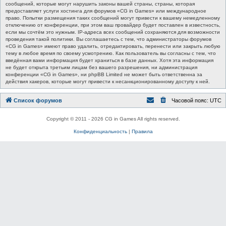
сообщений, которые могут нарушить законы вашей страны, страны, которая
предоставляет услуги хостинга для форумов «CG in Games» или международное
право. Попытки размещения таких сообщений могут привести к вашему немедленному
отключению от конференции, при этом ваш провайдер будет поставлен в известность,
если мы сочтём это нужным. IP-адреса всех сообщений сохраняются для возможности
проведения такой политики. Вы соглашаетесь с тем, что администраторы форумов
«CG in Games» имеют право удалить, отредактировать, перенести или закрыть любую
тему в любое время по своему усмотрению. Как пользователь вы согласны с тем, что
введённая вами информация будет храниться в базе данных. Хотя эта информация
не будет открыта третьим лицам без вашего разрешения, ни администрация
конференции «CG in Games», ни phpBB Limited не может быть ответственна за
действия хакеров, которые могут привести к несанкционированному доступу к ней.
Список форумов
Часовой пояс:
UTC
Copyright © 2011 - 2026 CG in Games All rights reserved.
Конфиденциальность
|
Правила