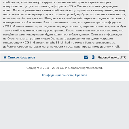
сообщений, которые могут нарушить законы вашей страны, страны, которая
предоставляет услуги хостинга для форумов «CG in Games» или международное
право. Попытки размещения таких сообщений могут привести к вашему немедленному
отключению от конференции, при этом ваш провайдер будет поставлен в известность,
если мы сочтём это нужным. IP-адреса всех сообщений сохраняются для возможности
проведения такой политики. Вы соглашаетесь с тем, что администраторы форумов
«CG in Games» имеют право удалить, отредактировать, перенести или закрыть любую
тему в любое время по своему усмотрению. Как пользователь вы согласны с тем, что
введённая вами информация будет храниться в базе данных. Хотя эта информация
не будет открыта третьим лицам без вашего разрешения, ни администрация
конференции «CG in Games», ни phpBB Limited не может быть ответственна за
действия хакеров, которые могут привести к несанкционированному доступу к ней.
Список форумов
Часовой пояс:
UTC
Copyright © 2011 - 2026 CG in Games All rights reserved.
Конфиденциальность
|
Правила