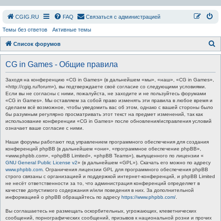
СGIG.RU
FAQ
Связаться с администрацией
Темы без ответов
Активные темы
П
Список форумов
о
CG in Games - Общие правила
и
с
Заходя на конференцию «CG in Games» (в дальнейшем «мы», «наш», «CG in Games»,
«http://cgig.ru/forum»), вы подтверждаете своё согласие со следующими условиями.
к
Если вы не согласны с ними, пожалуйста, не заходите и не пользуйтесь форумами
«CG in Games». Мы оставляем за собой право изменять эти правила в любое время и
сделаем всё возможное, чтобы уведомить вас об этом, однако с вашей стороны было
бы разумным регулярно просматривать этот текст на предмет изменений, так как
использование конференции «CG in Games» после обновления/исправления условий
означает ваше согласие с ними.
Наши форумы работают под управлением программного обеспечения для создания
конференций phpBB (в дальнейшем «они», «программное обеспечение phpBB»,
«www.phpbb.com», «phpBB Limited», «phpBB Teams»), выпущенного по лицензии «
GNU General Public License v2
» (в дальнейшем «GPL»). Скачать его можно по адресу
www.phpbb.com
. Ограничения лицензии GPL для программного обеспечения phpBB
строго связаны с организацией и поддержкой интернет-конференций, и phpBB Limited
не несёт ответственности за то, что администрация конференций определяет в
качестве допустимого содержания и/или поведения в них. За дополнительной
информацией о phpBB обращайтесь по адресу
https://www.phpbb.com/
.
Вы соглашаетесь не размещать оскорбительных, угрожающих, клеветнических
сообщений, порнографических сообщений, призывов к национальной розни и прочих