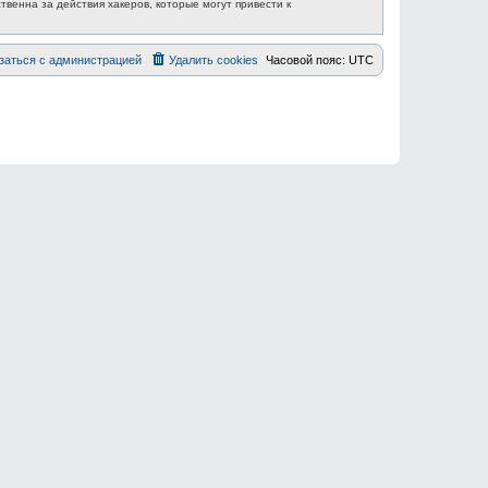
венна за действия хакеров, которые могут привести к
заться с администрацией
Удалить cookies
Часовой пояс:
UTC