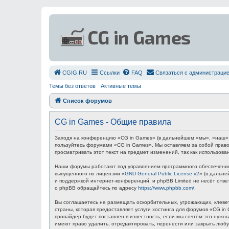
СGIG.RU
Ссылки
FAQ
Связаться с администраци
Темы без ответов
Активные темы
Список форумов
CG in Games - Общие правила
Заходя на конференцию «CG in Games» (в дальнейшем «мы», «наш», «C
пользуйтесь форумами «CG in Games». Мы оставляем за собой право
просматривать этот текст на предмет изменений, так как использов
Наши форумы работают под управлением программного обеспечения 
выпущенного по лицензии «
GNU General Public License v2
» (в дальн
и поддержкой интернет-конференций, и phpBB Limited не несёт отв
о phpBB обращайтесь по адресу
https://www.phpbb.com/
.
Вы соглашаетесь не размещать оскорбительных, угрожающих, клевет
страны, которая предоставляет услуги хостинга для форумов «CG i
провайдер будет поставлен в известность, если мы сочтём это нуж
имеют право удалить, отредактировать, перенести или закрыть любу