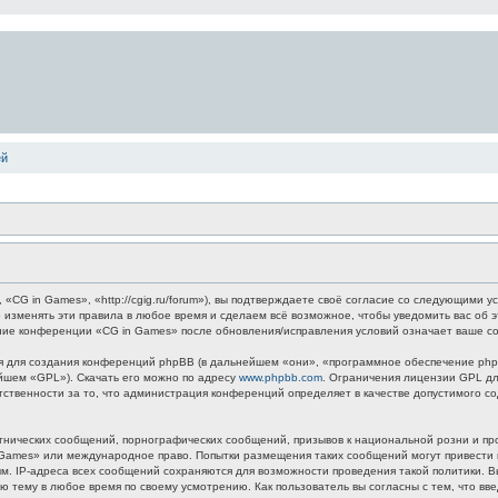
ей
G in Games», «http://cgig.ru/forum»), вы подтверждаете своё согласие со следующими ус
 изменять эти правила в любое время и сделаем всё возможное, чтобы уведомить вас об 
ание конференции «CG in Games» после обновления/исправления условий означает ваше со
для создания конференций phpBB (в дальнейшем «они», «программное обеспечение phpB
ейшем «GPL»). Скачать его можно по адресу
www.phpbb.com
. Ограничения лицензии GPL дл
етственности за то, что администрация конференций определяет в качестве допустимого 
нических сообщений, порнографических сообщений, призывов к национальной розни и пр
n Games» или международное право. Попытки размещения таких сообщений могут привест
ным. IP-адреса всех сообщений сохраняются для возможности проведения такой политики.
ю тему в любое время по своему усмотрению. Как пользователь вы согласны с тем, что вв