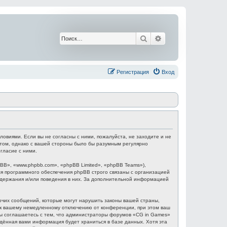
Поиск
Расширенный поис
Регистрация
Вход
ловиями. Если вы не согласны с ними, пожалуйста, не заходите и не
этом, однако с вашей стороны было бы разумным регулярно
гласие с ними.
B», «www.phpbb.com», «phpBB Limited», «phpBB Teams»),
я программного обеспечения phpBB строго связаны с организацией
содержания и/или поведения в них. За дополнительной информацией
очих сообщений, которые могут нарушить законы вашей страны,
и к вашему немедленному отключению от конференции, при этом ваш
 Вы соглашаетесь с тем, что администраторы форумов «CG in Games»
едённая вами информация будет храниться в базе данных. Хотя эта