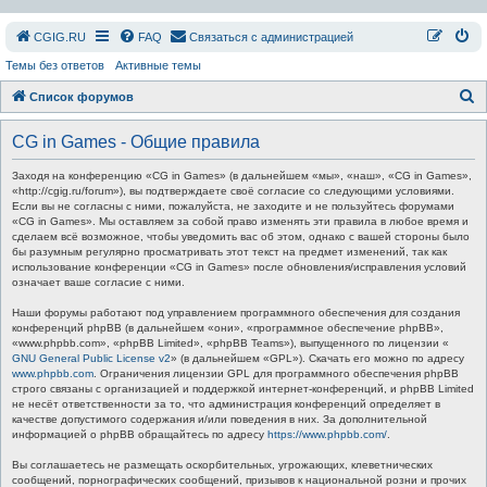
СGIG.RU
FAQ
Связаться с администрацией
Темы без ответов
Активные темы
П
Список форумов
о
CG in Games - Общие правила
и
с
Заходя на конференцию «CG in Games» (в дальнейшем «мы», «наш», «CG in Games»,
«http://cgig.ru/forum»), вы подтверждаете своё согласие со следующими условиями.
к
Если вы не согласны с ними, пожалуйста, не заходите и не пользуйтесь форумами
«CG in Games». Мы оставляем за собой право изменять эти правила в любое время и
сделаем всё возможное, чтобы уведомить вас об этом, однако с вашей стороны было
бы разумным регулярно просматривать этот текст на предмет изменений, так как
использование конференции «CG in Games» после обновления/исправления условий
означает ваше согласие с ними.
Наши форумы работают под управлением программного обеспечения для создания
конференций phpBB (в дальнейшем «они», «программное обеспечение phpBB»,
«www.phpbb.com», «phpBB Limited», «phpBB Teams»), выпущенного по лицензии «
GNU General Public License v2
» (в дальнейшем «GPL»). Скачать его можно по адресу
www.phpbb.com
. Ограничения лицензии GPL для программного обеспечения phpBB
строго связаны с организацией и поддержкой интернет-конференций, и phpBB Limited
не несёт ответственности за то, что администрация конференций определяет в
качестве допустимого содержания и/или поведения в них. За дополнительной
информацией о phpBB обращайтесь по адресу
https://www.phpbb.com/
.
Вы соглашаетесь не размещать оскорбительных, угрожающих, клеветнических
сообщений, порнографических сообщений, призывов к национальной розни и прочих