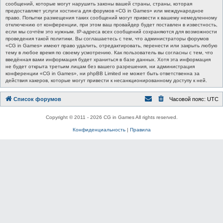
сообщений, которые могут нарушить законы вашей страны, страны, которая
предоставляет услуги хостинга для форумов «CG in Games» или международное
право. Попытки размещения таких сообщений могут привести к вашему немедленному
отключению от конференции, при этом ваш провайдер будет поставлен в известность,
если мы сочтём это нужным. IP-адреса всех сообщений сохраняются для возможности
проведения такой политики. Вы соглашаетесь с тем, что администраторы форумов
«CG in Games» имеют право удалить, отредактировать, перенести или закрыть любую
тему в любое время по своему усмотрению. Как пользователь вы согласны с тем, что
введённая вами информация будет храниться в базе данных. Хотя эта информация
не будет открыта третьим лицам без вашего разрешения, ни администрация
конференции «CG in Games», ни phpBB Limited не может быть ответственна за
действия хакеров, которые могут привести к несанкционированному доступу к ней.
Список форумов
Часовой пояс:
UTC
Copyright © 2011 - 2026 CG in Games All rights reserved.
Конфиденциальность
|
Правила