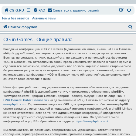
СGIG.RU
FAQ
Связаться с администрацией
Темы без ответов
Активные темы
П
Список форумов
о
CG in Games - Общие правила
и
с
Заходя на конференцию «CG in Games» (в дальнейшем «мы», «наш», «CG in Games»,
«http://cgig.ru/forum»), вы подтверждаете своё согласие со следующими условиями.
к
Если вы не согласны с ними, пожалуйста, не заходите и не пользуйтесь форумами
«CG in Games». Мы оставляем за собой право изменять эти правила в любое время и
сделаем всё возможное, чтобы уведомить вас об этом, однако с вашей стороны было
бы разумным регулярно просматривать этот текст на предмет изменений, так как
использование конференции «CG in Games» после обновления/исправления условий
означает ваше согласие с ними.
Наши форумы работают под управлением программного обеспечения для создания
конференций phpBB (в дальнейшем «они», «программное обеспечение phpBB»,
«www.phpbb.com», «phpBB Limited», «phpBB Teams»), выпущенного по лицензии «
GNU General Public License v2
» (в дальнейшем «GPL»). Скачать его можно по адресу
www.phpbb.com
. Ограничения лицензии GPL для программного обеспечения phpBB
строго связаны с организацией и поддержкой интернет-конференций, и phpBB Limited
не несёт ответственности за то, что администрация конференций определяет в
качестве допустимого содержания и/или поведения в них. За дополнительной
информацией о phpBB обращайтесь по адресу
https://www.phpbb.com/
.
Вы соглашаетесь не размещать оскорбительных, угрожающих, клеветнических
сообщений, порнографических сообщений, призывов к национальной розни и прочих