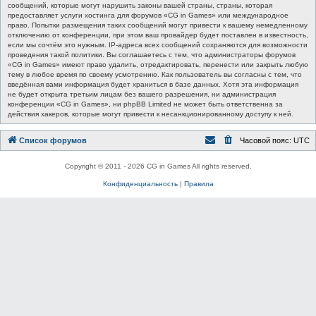
сообщений, которые могут нарушить законы вашей страны, страны, которая
предоставляет услуги хостинга для форумов «CG in Games» или международное
право. Попытки размещения таких сообщений могут привести к вашему немедленному
отключению от конференции, при этом ваш провайдер будет поставлен в известность,
если мы сочтём это нужным. IP-адреса всех сообщений сохраняются для возможности
проведения такой политики. Вы соглашаетесь с тем, что администраторы форумов
«CG in Games» имеют право удалить, отредактировать, перенести или закрыть любую
тему в любое время по своему усмотрению. Как пользователь вы согласны с тем, что
введённая вами информация будет храниться в базе данных. Хотя эта информация
не будет открыта третьим лицам без вашего разрешения, ни администрация
конференции «CG in Games», ни phpBB Limited не может быть ответственна за
действия хакеров, которые могут привести к несанкционированному доступу к ней.
Список форумов
Часовой пояс:
UTC
Copyright © 2011 - 2026 CG in Games All rights reserved.
Конфиденциальность
|
Правила