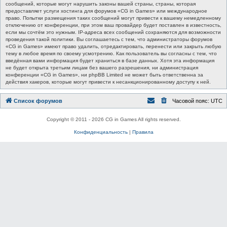
сообщений, которые могут нарушить законы вашей страны, страны, которая
предоставляет услуги хостинга для форумов «CG in Games» или международное
право. Попытки размещения таких сообщений могут привести к вашему немедленному
отключению от конференции, при этом ваш провайдер будет поставлен в известность,
если мы сочтём это нужным. IP-адреса всех сообщений сохраняются для возможности
проведения такой политики. Вы соглашаетесь с тем, что администраторы форумов
«CG in Games» имеют право удалить, отредактировать, перенести или закрыть любую
тему в любое время по своему усмотрению. Как пользователь вы согласны с тем, что
введённая вами информация будет храниться в базе данных. Хотя эта информация
не будет открыта третьим лицам без вашего разрешения, ни администрация
конференции «CG in Games», ни phpBB Limited не может быть ответственна за
действия хакеров, которые могут привести к несанкционированному доступу к ней.
Список форумов
Часовой пояс:
UTC
Copyright © 2011 - 2026 CG in Games All rights reserved.
Конфиденциальность
|
Правила