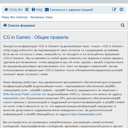
СGIG.RU
FAQ
Связаться с администрацией
Темы без ответов
Активные темы
П
Список форумов
о
CG in Games - Общие правила
и
с
Заходя на конференцию «CG in Games» (в дальнейшем «мы», «наш», «CG in Games»,
«http://cgig.ru/forum»), вы подтверждаете своё согласие со следующими условиями.
к
Если вы не согласны с ними, пожалуйста, не заходите и не пользуйтесь форумами
«CG in Games». Мы оставляем за собой право изменять эти правила в любое время и
сделаем всё возможное, чтобы уведомить вас об этом, однако с вашей стороны было
бы разумным регулярно просматривать этот текст на предмет изменений, так как
использование конференции «CG in Games» после обновления/исправления условий
означает ваше согласие с ними.
Наши форумы работают под управлением программного обеспечения для создания
конференций phpBB (в дальнейшем «они», «программное обеспечение phpBB»,
«www.phpbb.com», «phpBB Limited», «phpBB Teams»), выпущенного по лицензии «
GNU General Public License v2
» (в дальнейшем «GPL»). Скачать его можно по адресу
www.phpbb.com
. Ограничения лицензии GPL для программного обеспечения phpBB
строго связаны с организацией и поддержкой интернет-конференций, и phpBB Limited
не несёт ответственности за то, что администрация конференций определяет в
качестве допустимого содержания и/или поведения в них. За дополнительной
информацией о phpBB обращайтесь по адресу
https://www.phpbb.com/
.
Вы соглашаетесь не размещать оскорбительных, угрожающих, клеветнических
сообщений, порнографических сообщений, призывов к национальной розни и прочих