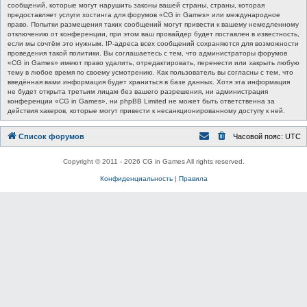
сообщений, которые могут нарушить законы вашей страны, страны, которая
предоставляет услуги хостинга для форумов «CG in Games» или международное
право. Попытки размещения таких сообщений могут привести к вашему немедленному
отключению от конференции, при этом ваш провайдер будет поставлен в известность,
если мы сочтём это нужным. IP-адреса всех сообщений сохраняются для возможности
проведения такой политики. Вы соглашаетесь с тем, что администраторы форумов
«CG in Games» имеют право удалить, отредактировать, перенести или закрыть любую
тему в любое время по своему усмотрению. Как пользователь вы согласны с тем, что
введённая вами информация будет храниться в базе данных. Хотя эта информация
не будет открыта третьим лицам без вашего разрешения, ни администрация
конференции «CG in Games», ни phpBB Limited не может быть ответственна за
действия хакеров, которые могут привести к несанкционированному доступу к ней.
Список форумов
Часовой пояс:
UTC
Copyright © 2011 - 2026 CG in Games All rights reserved.
Конфиденциальность
|
Правила