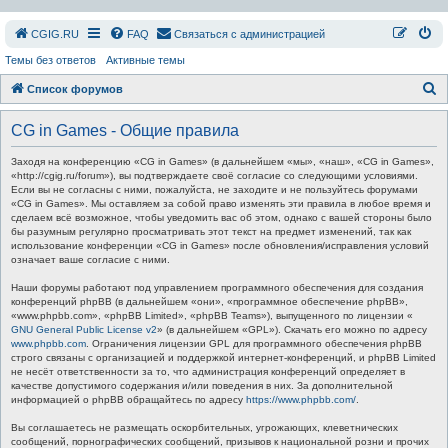
СGIG.RU
FAQ
Связаться с администрацией
Темы без ответов
Активные темы
П
Список форумов
о
CG in Games - Общие правила
и
с
Заходя на конференцию «CG in Games» (в дальнейшем «мы», «наш», «CG in Games»,
«http://cgig.ru/forum»), вы подтверждаете своё согласие со следующими условиями.
к
Если вы не согласны с ними, пожалуйста, не заходите и не пользуйтесь форумами
«CG in Games». Мы оставляем за собой право изменять эти правила в любое время и
сделаем всё возможное, чтобы уведомить вас об этом, однако с вашей стороны было
бы разумным регулярно просматривать этот текст на предмет изменений, так как
использование конференции «CG in Games» после обновления/исправления условий
означает ваше согласие с ними.
Наши форумы работают под управлением программного обеспечения для создания
конференций phpBB (в дальнейшем «они», «программное обеспечение phpBB»,
«www.phpbb.com», «phpBB Limited», «phpBB Teams»), выпущенного по лицензии «
GNU General Public License v2
» (в дальнейшем «GPL»). Скачать его можно по адресу
www.phpbb.com
. Ограничения лицензии GPL для программного обеспечения phpBB
строго связаны с организацией и поддержкой интернет-конференций, и phpBB Limited
не несёт ответственности за то, что администрация конференций определяет в
качестве допустимого содержания и/или поведения в них. За дополнительной
информацией о phpBB обращайтесь по адресу
https://www.phpbb.com/
.
Вы соглашаетесь не размещать оскорбительных, угрожающих, клеветнических
сообщений, порнографических сообщений, призывов к национальной розни и прочих