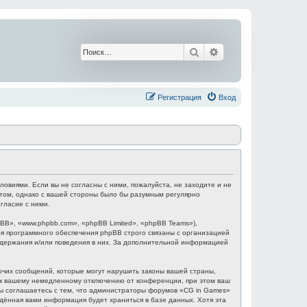
Поиск
Расширенный поис
Регистрация
Вход
ловиями. Если вы не согласны с ними, пожалуйста, не заходите и не
этом, однако с вашей стороны было бы разумным регулярно
гласие с ними.
B», «www.phpbb.com», «phpBB Limited», «phpBB Teams»),
я программного обеспечения phpBB строго связаны с организацией
содержания и/или поведения в них. За дополнительной информацией
очих сообщений, которые могут нарушить законы вашей страны,
и к вашему немедленному отключению от конференции, при этом ваш
 Вы соглашаетесь с тем, что администраторы форумов «CG in Games»
едённая вами информация будет храниться в базе данных. Хотя эта