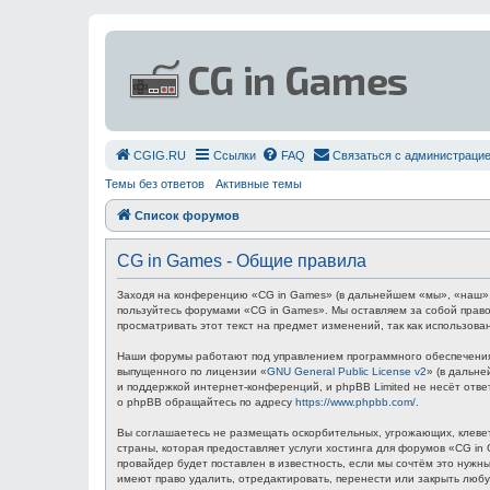
СGIG.RU
Ссылки
FAQ
Связаться с администраци
Темы без ответов
Активные темы
Список форумов
CG in Games - Общие правила
Заходя на конференцию «CG in Games» (в дальнейшем «мы», «наш», «C
пользуйтесь форумами «CG in Games». Мы оставляем за собой право
просматривать этот текст на предмет изменений, так как использов
Наши форумы работают под управлением программного обеспечения 
выпущенного по лицензии «
GNU General Public License v2
» (в дальн
и поддержкой интернет-конференций, и phpBB Limited не несёт отв
о phpBB обращайтесь по адресу
https://www.phpbb.com/
.
Вы соглашаетесь не размещать оскорбительных, угрожающих, клевет
страны, которая предоставляет услуги хостинга для форумов «CG i
провайдер будет поставлен в известность, если мы сочтём это нуж
имеют право удалить, отредактировать, перенести или закрыть любу