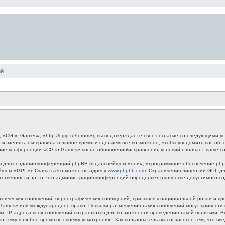
ей
G in Games», «http://cgig.ru/forum»), вы подтверждаете своё согласие со следующими ус
 изменять эти правила в любое время и сделаем всё возможное, чтобы уведомить вас об 
ание конференции «CG in Games» после обновления/исправления условий означает ваше со
для создания конференций phpBB (в дальнейшем «они», «программное обеспечение phpB
ейшем «GPL»). Скачать его можно по адресу
www.phpbb.com
. Ограничения лицензии GPL дл
етственности за то, что администрация конференций определяет в качестве допустимого 
нических сообщений, порнографических сообщений, призывов к национальной розни и пр
n Games» или международное право. Попытки размещения таких сообщений могут привест
ным. IP-адреса всех сообщений сохраняются для возможности проведения такой политики.
ю тему в любое время по своему усмотрению. Как пользователь вы согласны с тем, что вв