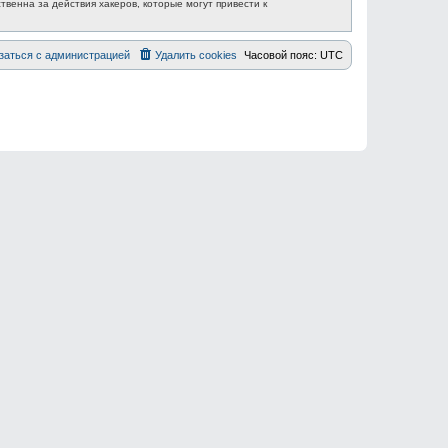
венна за действия хакеров, которые могут привести к
заться с администрацией
Удалить cookies
Часовой пояс:
UTC